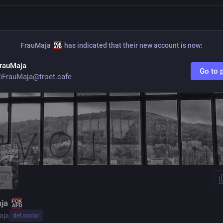
FrauMaja
has indicated that their new account is now:
rauMaja
Go to p
FrauMaja@troet.cafe
aja
aja
det.social