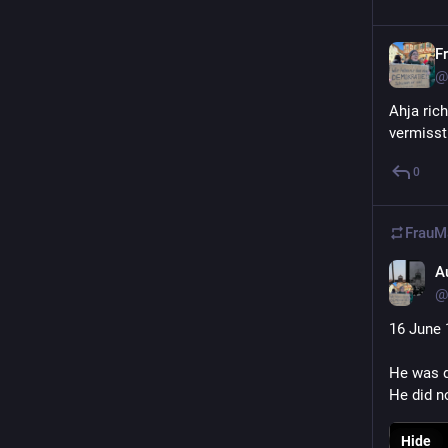
F
@
Ahja rich
vermisst
0
FrauM
A
@
16 June 
He was d
He did no
Hide