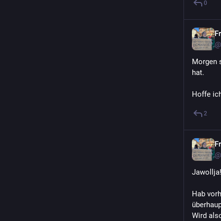
0
F
@
Morgen s
hat. 
Hoffe ic
2
F
@
Jawollja!
Hab vorh
überhaupt
Wird als