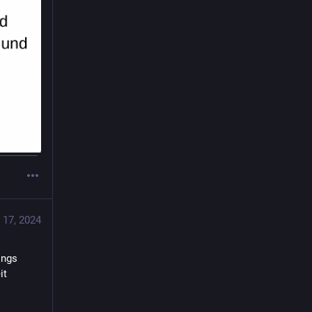
 17, 2024
ngs 
t 