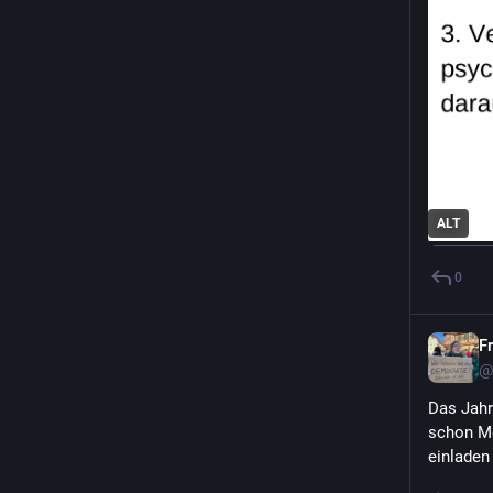
ALT
0
F
@
Das Jahr
schon Me
einladen