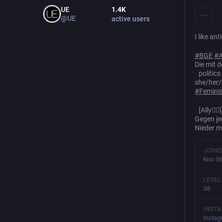
UE
1.4
K
@UE
active users
I like a
#
BGE
#
Die mit 
politics
she/her
#
Femini
[Ally🏳️‍🌈
Gegen j
Nieder m
JOINE
Nov 06
LEVEL
38
INSTA
instag