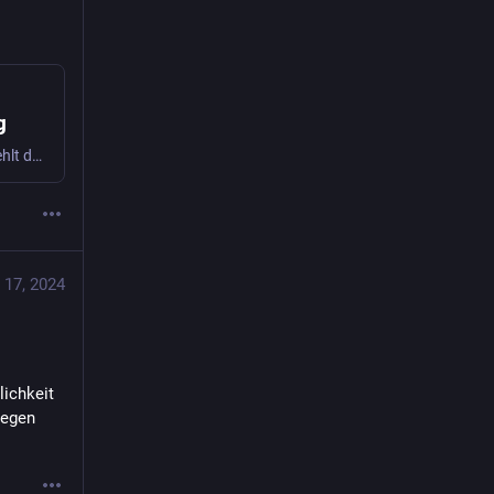
g
7 Prozent mehr Geld, für 12 Monate. Diese Forderung empfiehlt der IG Metall-Vorstand für die Tarifrunde in der Metall- und Elektroindustrie.
 17, 2024
ichkeit 
egen 