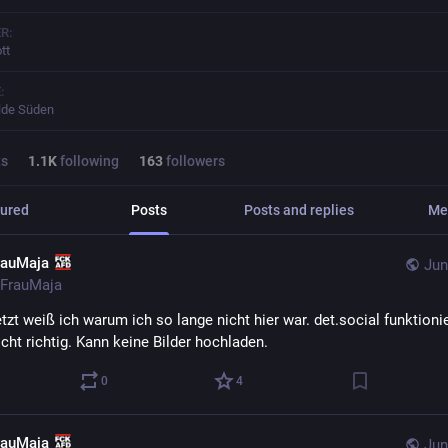
R:
tt
:
lde Süden
ts
1.1
K
following
163
followers
ured
Posts
Posts and replies
Me
rauMaja
Jun
FrauMaja
etzt weiß ich warum ich so lange nicht hier war. det.social funktionie
cht richtig. Kann keine Bilder hochladen.
0
4
rauMaja
Jun