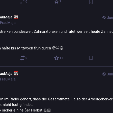
0
7
rauMaja
Jun
FrauMaja
treiken bundesweit Zahnarztpraxen und ratet wer seit heute Zahns
h halte bis Mittwoch früh durch 🫣🦷😬
0
11
rauMaja
Jun
FrauMaja
 
in im Radio gehört, dass die Gesamtmetall, also der Arbeitgeberver
 nicht lustig findet. 
o sicher ein heißer Herbst 💪🏻