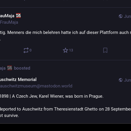
rauMaja
Jun
FrauMaja
tig. Menners die mich belehren hatte ich auf dieser Plattform auch n
.
0
13
aja
boosted
uschwitz Memorial
Jun
auschwitzmuseum@mastodon.world
1898 | A Czech Jew, Karel Wiener, was born in Prague.
eported to Auschwitz from Theresienstadt Ghetto on 28 September
t survive.