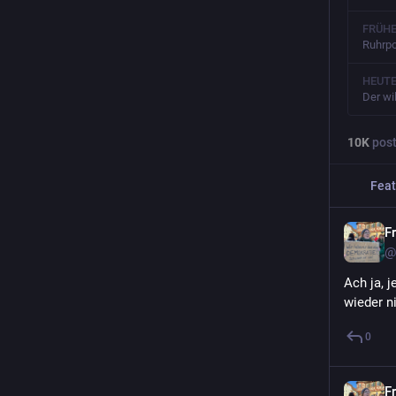
FRÜHE
Ruhrpo
HEUTE
Der wi
10
K
pos
Feat
F
@
Ach ja, j
wieder ni
0
F