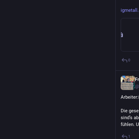
igmetall.
0
F
@
Arbeiter
Die gesel
sind’s a
fühlen. 
1