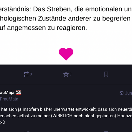
0
3
rauMaja
Jun
FrauMaja
 hat sich ja insofern bisher unerwartet entwickelt, dass sich neuerdi
nschen selbst zu meiner (WIRKLICH noch nicht geplanten) Hochzei
 xD