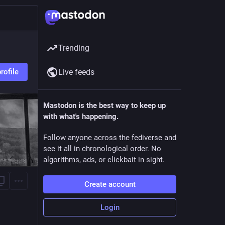
Trending
Live feeds
rofile
Mastodon is the best way to keep up
with what's happening.
Follow anyone across the fediverse and
see it all in chronological order. No
algorithms, ads, or clickbait in sight.
Create account
Login