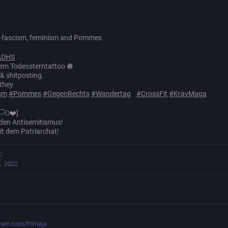
nti-fascism, feminism and Pommes
ADHS
dem Todessterntattoo 🪩
 & shitposting.
/they
sm
#
Pommes
#
GegenRechts
#
Wandertag
#
CrossFit
#
KravMaga
🏳️‍⚧️❤️]
eden Antisemitismus!
it dem Patriarchat!
D
, 2022
:
ram.com/frlmaja