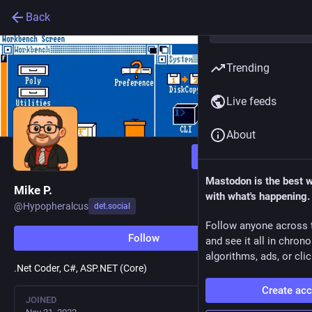
Back
Trending
Live feeds
About
Follow
Mastodon is the best 
Mike P.
with what's happening.
@
Hypopheralcus
det.social
Follow anyone across 
Follow
and see it all in chron
algorithms, ads, or clic
.Net Coder, C#, ASP.NET (Core)
Create ac
JOINED