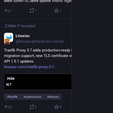
Mein Sohn<10 Jahre spielte 
#
Retro
#
gameboy
1
7
1
Mike P.
boosted
Linuxiac
May 7
@linuxiac@mastodon.social
Traefik Proxy 3.7 adds production-ready Ingress NGINX 
migration support, new TLS certificate visibility, and Gateway 
API 1.5.1 updates.
linuxiac.com/traefik-proxy-3-7
Hide
ALT
#
traefik
#
opensource
#
devops
0
2
0