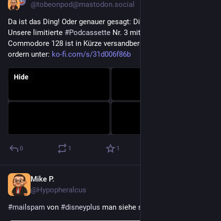
@tobeonpod@mastodon.social
Da ist das Ding! Oder genauer gesagt: Die 128 Dinger! 😍 
Unsere limitierte 
#
Podcassette
 Nr. 3 mit der Geschichte des 
Commodore 128 ist in Kürze versandbereit! Jetzt noch schnell 
ordern unter: 
ko-fi.com/s/31d006f86b
Hide
0
1
1
Mike P.
Jan 3
@Hypopheralcus
#
mailspam
 von 
#
disneyplus
 man siehe sich die Straße an. 🤣