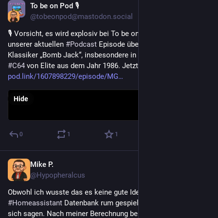
To be on Pod 🎙
Apr 12
@tobeonpod@mastodon.social
🎙️ Vorsicht, es wird explosiv bei To be on Pod! Wir sprechen in 
unserer aktuellen 
#
Podcast
 Episode über den Arcade-
Klassiker „Bomb Jack“, insbesondere in der Umsetzung für 
#
C64
 von Elite aus dem Jahr 1986. Jetzt anhören! 
pod.link/1607898229/episode/MG
Hide
0
1
1
Mike P.
Mar 19
@Hypopheralcus
Obwohl ich wusste das es keine gute Idee ist habe ich in der 
#
Homeassistant
 Datenbank rum gespielt. Nun ja was soll 
sich sagen. Nach meiner Berechnung bekomme ich Ordentlich 