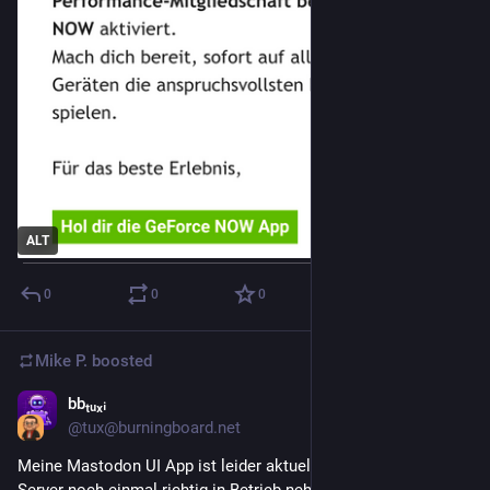
ALT
0
0
0
Mike P.
boosted
bbₜᵤₓᵢ
Jan 20
@tux@burningboard.net
Meine Mastodon UI App ist leider aktuell offline. Ich muss den 
Server noch einmal richtig in Betrieb nehmen und das 