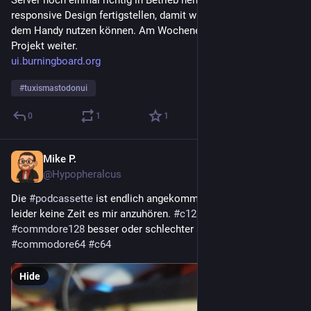
responsive Design fertigstellen, damit wir das Ganze auch auf 
dem Handy nutzen können. Am Wochenende geht es mit dem 
Projekt weiter.
ui.burningboard.org
#
tuxismastodonui
0
1
1
Mike P.
Jan 19
@Hypopheralcus
Die 
#
podcassette
 ist endlich angekommen. Und ich habe 
leider keine Zeit es mir anzuhören. 
#
c128
#
commodore
#
commdore128
 besser oder schlechter als der 
#
commodore64
#
c64
Hide