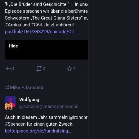
🎙️ „Die Brüder sind Geschichte!“ – In unserer neuen 
#
Podcast
-
Episode sprechen wir über die berühmten italienischen Punk-
Schwestern „The Great Giana Sisters“ aus dem Jahr 1987 für 
#
Amiga
 und 
#
C64
. Jetzt anhören! 
pod.link/1607898229/episode/OG
Hide
1
3
1
Mike P.
boosted
Wolfgang
Dec 19, 2025
@sch0chi@mastodon.social
Auch in diesem Jahr sammeln 
@
ironchrissi
 und ich wieder 
#
Spenden
 für einen guten Zweck. 
betterplace.org/de/fundraising