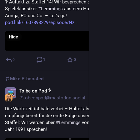
🎙️ Auftakt zu Staffel 14! Wir besprechen den 90er 
Spieleklassiker 
#
Lemmings
 aus dem Hause Psygnosis für 
Amiga, PC und Co. – Let's go! 
pod.link/1607898229/episode/Nz
Hide
0
1
0
Mike P.
boosted
To be on Pod 🎙
Mar 14
@tobeonpod@mastodon.social
Die Wartezeit ist bald vorbei – Haltet also eure Podcatcher 
empfangsbereit für die erste Folge unserer neuen 
#
Podcast
Staffel: Wir werden über 
#
Lemmings
 von 
#
Psygnosis
 aus dem 
Jahr 1991 sprechen!