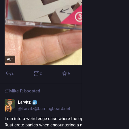
ALT
2
2
6
Mike P.
boosted
Larvitz
Jan 17
@Larvitz@burningboard.net
I ran into a weird edge case where the openpgp-card-ssh-agent 
Rust crate panics when encountering a non-OpenPGP 