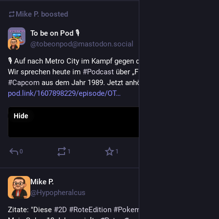
Mike P.
boosted
To be on Pod 🎙
Jun 7
@tobeonpod@mastodon.social
🎙️ Auf nach Metro City im Kampf gegen die Mad Gear Gang! 
Wir sprechen heute im 
#
Podcast
 über „Final Fight“ von 
#
Capcom
 aus dem Jahr 1989. Jetzt anhören! 
pod.link/1607898229/episode/OT
Hide
0
1
1
Mike P.
May 31
@Hypopheralcus
Zitate: "Diese 
#
2D
#
RoteEdition
#
Pokemon
 ist so 
#
cringe
" 