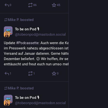
0
86
45
Mike P.
boosted
To be on Pod 🎙
Dec 23, 2025
@tobeonpod@mastodon.social
Update 
#
Podcassette
: Auch wenn die Kassetten-Produktion 
im Presswerk nahezu abgeschlossen ist, müssen wir den 
Versand auf Januar datieren. Gerne hätten wir euch noch im 
Dezember beliefert. 😕 Wir hoffen, ihr seid nicht zu sehr 
enttäuscht und freut euch nun umso mehr auf 2026! 😊
1
1
0
Mike P.
boosted
To be on Pod 🎙
Dec 21, 2025
@tobeonpod@mastodon.social