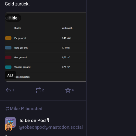
Geld zurück.
Hide
ALT
1
2
4
Mike P.
boosted
To be on Pod 🎙
Mar 15
@tobeonpod@mastodon.social