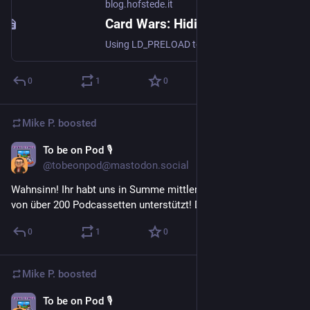
blog.hofstede.it
Card Wars: Hiding Smartcard Readers from Eager Rust Agents with LD_PRELOAD | Larvitz Blog
Using LD_PRELOAD to surgically hide a PC/SC smartcard reader from a Rust-based OpenPGP SSH agent, allowing two incompatible hardware security stacks to coexist peacefully on the same system.
0
1
0
Mike P.
boosted
To be on Pod 🎙
Jan 17
@tobeonpod@mastodon.social
Wahnsinn! Ihr habt uns in Summe mittlerweile mit dem Kauf 
von über 200 Podcassetten unterstützt! DANKE! 😍🔥🥳
0
1
0
Mike P.
boosted
To be on Pod 🎙
Jan 7