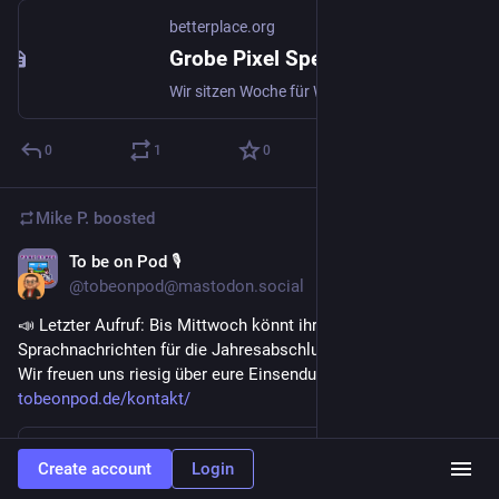
betterplace.org
Grobe Pixel Spendenaktion zu Weihnachten 2025 von Wolfgang und Christian: Unterstütze diese Spendenaktion
Wir sitzen Woche für Woche vor dem Rechner, um alte Spiele zu streamen oder darüber in unserem Podcast zu sprechen. Und es ist cool, dass euch das Spaß macht.Leider gibt es auf der Welt auch viele Dinge, die nicht so lustig sind. Aber genau wie bei einem Arcade-Game hilft es in manchen Situationen, wenn man eine weitere Münze einwirft.Und aus diesem Grund möchten wir auch in diesem Jahr wieder Geld für Menschen sammeln, die es gebrauchen können. Im letzten Jahr kamen bei unserer Spendenaktion 852€ zusammen und das war super! Wir wissen, dass die Retro-Community die beste der Welt ist und gemeinsam können wir etwas erreichen.Wir haben uns ein paar Projekte herausgesucht, die wir gut finden und die wir in diesem Jahr unterstützen möchten. Wenn ihr den einen oder anderen Euro übrig habt, dann würden wir uns sehr freuen, wenn ihr euch an der Aktion beteiligt.Wir nutzen betterplace.org für unsere Aktion. betterplace.org ist die einzige Plattform, die Streamer*innen kostenlose Tools und echte Spendenbescheinigungen bietet. Wir streamen – die kümmern sich um den Rest. Und damit läuft das auch steuerlich und rechtlich safe ab. Denn wir kümmern uns lieber um den Content.Unsere Aktion läuft bis zum 6. Januar 2026.Viele Grüße und schöne Feiertage,Christian & Wolfgang
0
1
0
Mike P.
boosted
To be on Pod 🎙
Dec 15, 2025
@tobeonpod@mastodon.social
📣 Letzter Aufruf: Bis Mittwoch könnt ihr uns noch Text- und 
Sprachnachrichten für die Jahresabschlussfolge einreichen – 
Wir freuen uns riesig über eure Einsendungen! ➡️ 
tobeonpod.de/kontakt/
www.tobeonpod.de
Create account
Login
To be on Pod – Kontakt