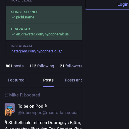
Nov 21, 2022
Login
SONST SO? NIX!
pichl.name
GRAVATAR
en.gravatar.com/hypopheralcus
INSTAGRAM
instagram.com/hypopheralcus/
801
posts
112
following
21
followers
Featured
Posts
Posts and replies
Media
Mike P.
boosted
To be on Pod 🎙
Aug 2
@tobeonpod@mastodon.social
🎙️ Staffelfinale mit den Doomguys Björn, Christian und Sven – 