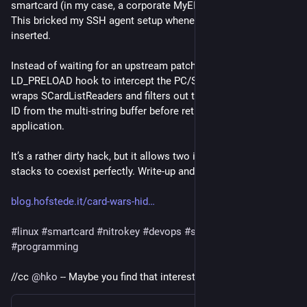
smartcard (in my case, a corporate MyEID card for Kerberos). 
This bricked my SSH agent setup whenever both cards were 
inserted.
Instead of waiting for an upstream patch, I wrote a quick 
LD_PRELOAD hook to intercept the PC/SC API (winscard.h). It 
wraps SCardListReaders and filters out the problematic reader 
ID from the multi-string buffer before returning it to the 
application.
It’s a rather dirty hack, but it allows two incompatible security 
stacks to coexist perfectly. Write-up and C code here: 
blog.hofstede.it/card-wars-hid
#
linux
#
smartcard
#
nitrokey
#
devops
#
security
#
programming
//cc 
@
hko
 -- Maybe you find that interesting as well :)