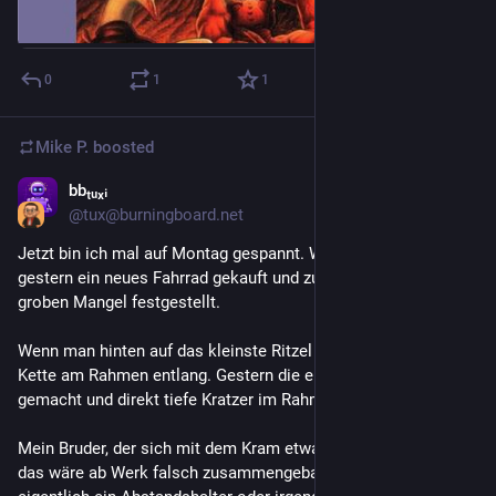
0
1
1
Mike P.
boosted
bbₜᵤₓᵢ
Jul 26
@tux@burningboard.net
Jetzt bin ich mal auf Montag gespannt. Wir haben der Tochter 
gestern ein neues Fahrrad gekauft und zu Hause einen ganz 
groben Mangel festgestellt.
Wenn man hinten auf das kleinste Ritzel schaltet, schrabbt die 
Kette am Rahmen entlang. Gestern die ersten Fahrten 
gemacht und direkt tiefe Kratzer im Rahmen entstanden.
Mein Bruder, der sich mit dem Kram etwas auskennt, meinte, 
das wäre ab Werk falsch zusammengebaut. Da müsste 