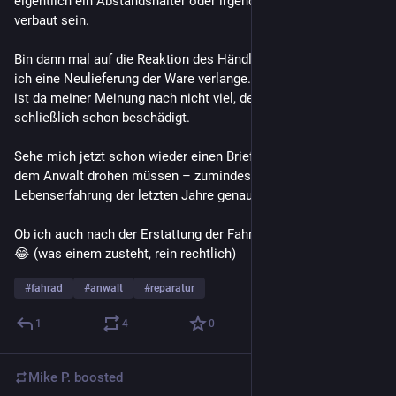
eigentlich ein Abstandshalter oder irgendetwas in der Art 
verbaut sein.
Bin dann mal auf die Reaktion des Händlers gespannt, wenn 
ich eine Neulieferung der Ware verlange. Mit einer Reparatur 
ist da meiner Meinung nach nicht viel, der Rahmen ist 
schließlich schon beschädigt.
Sehe mich jetzt schon wieder einen Brief aufsetzen und mit 
dem Anwalt drohen müssen – zumindest hat mich meine 
Lebenserfahrung der letzten Jahre genau das gelehrt.
Ob ich auch nach der Erstattung der Fahrtkosten fragen sollte? 
😂 (was einem zusteht, rein rechtlich)
#
fahrad
#
anwalt
#
reparatur
1
4
0
Mike P.
boosted