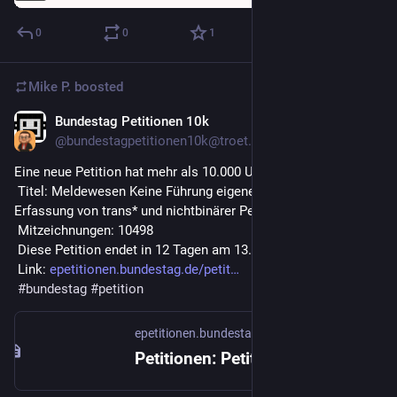
0
0
1
Mike P.
boosted
Bundestag Petitionen 10k
Jan 1
@bundestagpetitionen10k@troet.cafe
Eine neue Petition hat mehr als 10.000 Unterschriften: 
 Titel: Meldewesen Keine Führung eigener Register zur 
Erfassung von trans* und nichtbinärer Personen 
 Mitzeichnungen: 10498 
 Diese Petition endet in 12 Tagen am 13.01.2026 
 Link: 
epetitionen.bundestag.de/petit
#
bundestag
#
petition
epetitionen.bundestag.de
Petitionen: Petition 183950