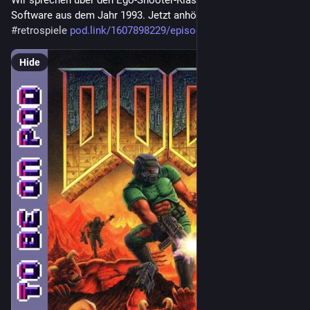
Wir sprechen über den Ego-Shooter-Klassiker „Doom“ von id 
Software aus dem Jahr 1993. Jetzt anhören! 
#
podcast
#
doom
#
retrospiele
pod.link/1607898229/episode/ZT
Hide