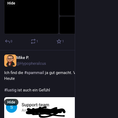
Hide
0
1
1
Mike P.
Mar 3
@Hypopheralcus
Ich find die 
#
spammail
 ja gut gemacht. Vor allem Datum: 
Heute 
#
lustig
 ist auch ein Gefühl
Hide