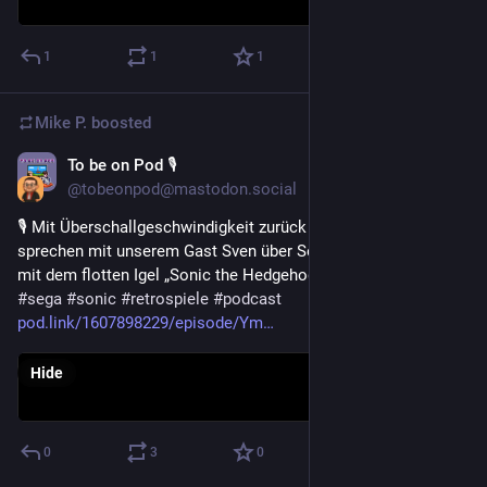
1
1
1
Mike P.
boosted
To be on Pod 🎙
Jul 5
@tobeonpod@mastodon.social
🎙️ Mit Überschallgeschwindigkeit zurück in die 90er! Wir 
sprechen mit unserem Gast Sven über Segas Kult-Plattformer 
mit dem flotten Igel „Sonic the Hedgehog“ – Jetzt anhören! 
#
sega
#
sonic
#
retrospiele
#
podcast
pod.link/1607898229/episode/Ym
Hide
0
3
0