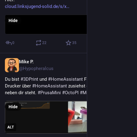
cloud.linksjugend-solid.de/s/x
Hide
0
22
35
Mike P.
Jan 30
@Hypopheralcus
Du bist 
#
3DPrint
 und 
#
HomeAssistant
 Fan wenn du deinem 
Drucker über 
#
HomeAssistant
 zusiehst obwohl er nur 1 Meter 
neben dir steht. 
#
PrusaMini
#
OctoPI
#
Monitoring
Hide
ALT