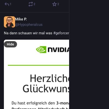
1
2
2
Mike P.
Jan 23
@Hypopheralcus
Na dann schauen wir mal was 
#
geforcenow
 so bietet.
Hide