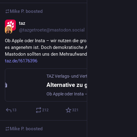
Mike P.
boosted
taz
May 5
@tazgetroete@mastodon.social
Ob Apple oder Insta – wir nutzen die großen Plattformen, weil 
es angenehm ist. Doch demokratische Alternativen wie 
Mastodon sollten uns den Mehraufwand wert sein. 
taz.de/!6176396
TAZ Verlags- und Vertriebs GmbH
·
May 5
Alternative zu großen Tech-Konzernen: Unsere allzu gemütliche Abhängigkeit
Ob Apple oder Insta – wir nutzen die großen Plattformen, weil es angenehm ist. Doch demokratische Alternativen wie Mastodon sollten uns den Mehraufwand wert sein.
13
212
321
Mike P.
boosted