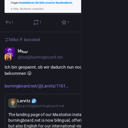
1
1
1
Mike P.
boosted
bbₜᵤₓᵢ
Feb 20
@tux@burningboard.net
Ich bin gespannt, ob wir dadurch nun noch mehr Zulauf 
bekommen 😛 
burningboard.net/@Larvitz/1161
Feb 20
Larvitz
@Larvitz@burningboard.net
The landing page of our Mastodon instance 
burningboard.net is now bilingual, offering not only German 
but also English for our international visitors.