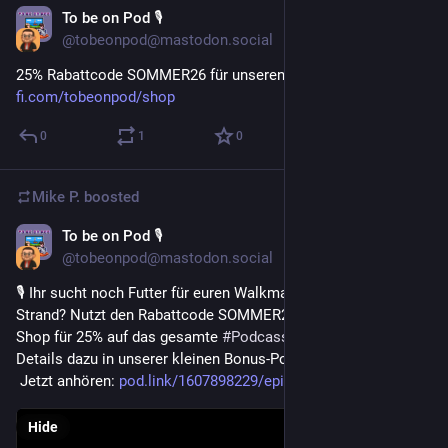
To be on Pod 🎙
Jul 19
@tobeonpod@mastodon.social
25% Rabattcode SOMMER26 für unseren Shop: 
ko-
fi.com/tobeonpod/shop
0
1
0
Mike P.
boosted
To be on Pod 🎙
Jul 19
@tobeonpod@mastodon.social
🎙️ Ihr sucht noch Futter für euren Walkman zum Hören am 
Strand? Nutzt den Rabattcode SOMMER26 in unserem Ko-fi-
Shop für 25% auf das gesamte 
#
Podcassette
 Sortiment! Alle 
Details dazu in unserer kleinen Bonus-Podcast-Episode –
 Jetzt anhören: 
pod.link/1607898229/episode/OW
Hide