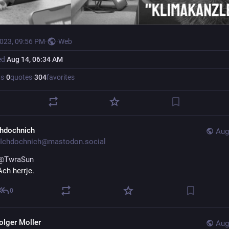
2023, 09:56 PM
·
·
Web
ed
Aug 14, 06:34 AM
ts
·
0
quotes
·
304
favorites
chdochnich
Aug
Ichdochnich@mastodon.social
@
TwraSun
Ach herrje.
0
olger Moller
Aug