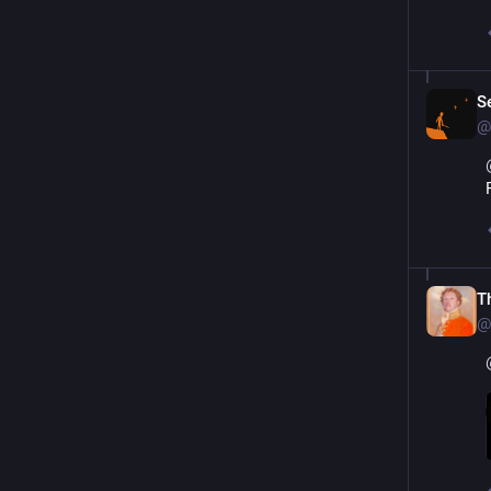
S
@
T
@