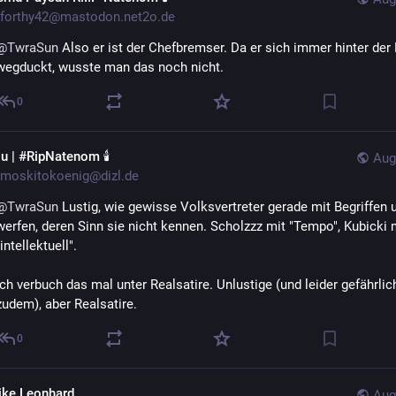
forthy42@mastodon.net2o.de
@
TwraSun
 Also er ist der Chefbremser. Da er sich immer hinter der 
wegduckt, wusste man das noch nicht.
0
lu | #RipNatenom 🕯
Aug
moskitokoenig@dizl.de
@
TwraSun
 Lustig, wie gewisse Volksvertreter gerade mit Begriffen 
werfen, deren Sinn sie nicht kennen. Scholzzz mit "Tempo", Kubicki m
"intellektuell". 
Ich verbuch das mal unter Realsatire. Unlustige (und leider gefährlich
zudem), aber Realsatire.
0
ike Leonhard
Aug