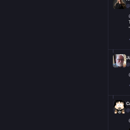
@
J
@
C
@