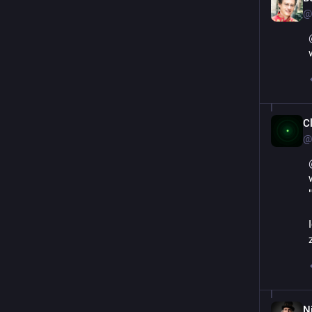
@
C
@
N