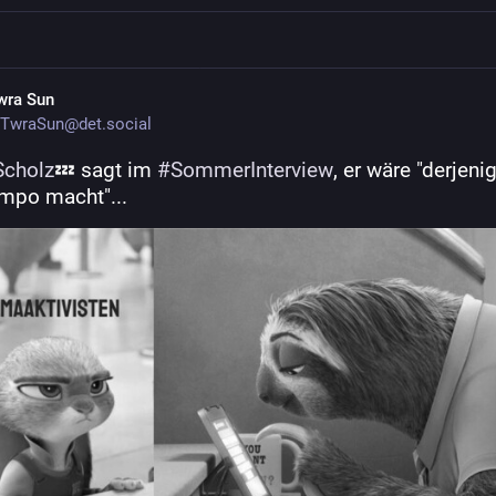
wra Sun
TwraSun@det.social
Scholz
💤 sagt im 
#
SommerInterview
, er wäre "derjenig
mpo macht"...