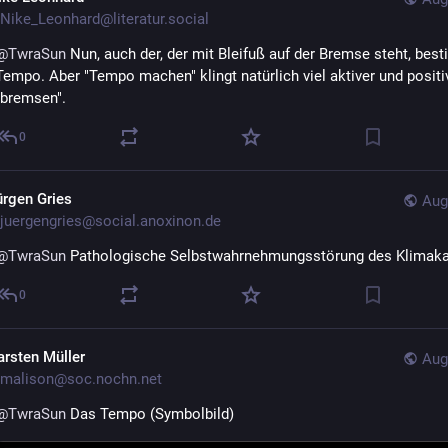
Nike_Leonhard@literatur.social
@
TwraSun
 Nun, auch der, der mit Bleifuß auf der Bremse steht, best
Tempo. Aber "Tempo machen" klingt natürlich viel aktiver und positiv
"bremsen".
0
ürgen Gries
Aug
juergengries@social.anoxinon.de
@
TwraSun
 Pathologische Selbstwahrnehmungsstörung des Klimaka
0
arsten Müller
Aug
malison@soc.nochn.net
@
TwraSun
 Das Tempo (Symbolbild)