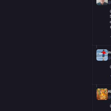
@
i
@
A
@