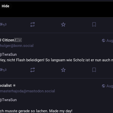
Hide
0
U Citizen🇪🇺
Aug
holger@bonn.social
@
TwraSun
Hey, nicht Flash beleidigen! So langsam wie Scholz ist er nun auch n
0
cialist ✳️
Aug
masterhajoda@mastodon.social
@
TwraSun
Ich musste gerade so lachen. Made my day!