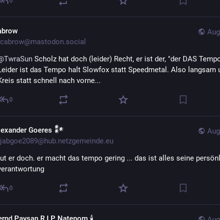
0
abrow
Aug
cabrow@mastodon.social
@
TwraSun
 Scholz hat doch (leider) Recht, er ist der, "der DAS Tempo
Leider ist das Tempo halt Slowfox statt Speedmetal. Also langsam u
Kreis statt schnell nach vorne...
0
lexander Goeres 𒀯
Aug
jabgoe2089@hub.netzgemeinde.eu
tut er doch. er macht das tempo gering ... das ist alles seine persön
verantwortung
0
ernd Paysan R.I.P Natenom 🕯️
Aug