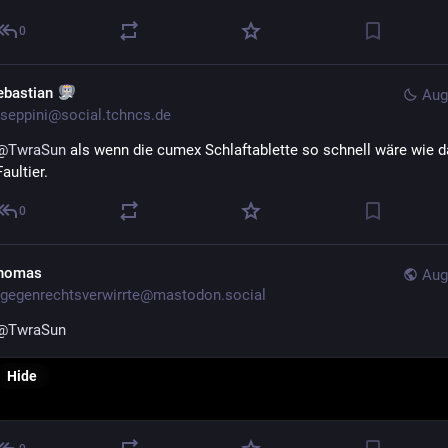
0
ebastian
Aug
seppini@social.tchncs.de
@
TwraSun
 als wenn die cumex Schlaftablette so schnell wäre wie d
Faultier.
0
homas
Aug
gegenrechtsverwirrte@mastodon.social
@
TwraSun
Hide