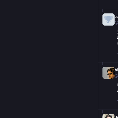
c
@
A
@
B