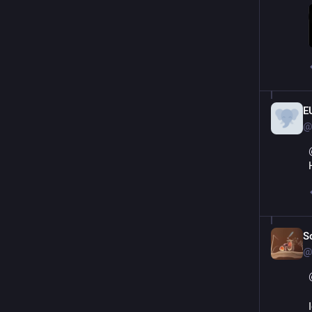
E
@
So
@