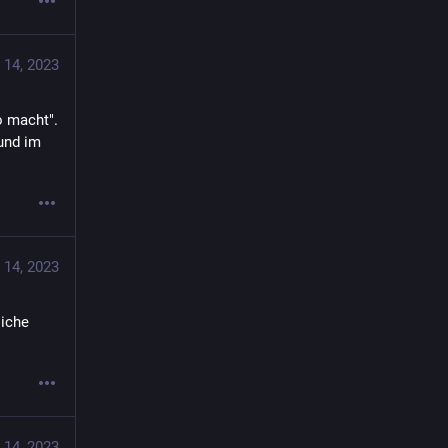
 14, 2023
 macht". 
nd im 
 14, 2023
liche
 14, 2023