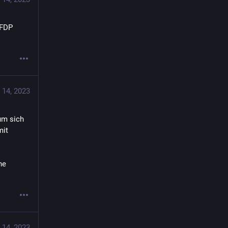
FDP 
 14, 2023
um sich 
it 
e 
 14, 2023