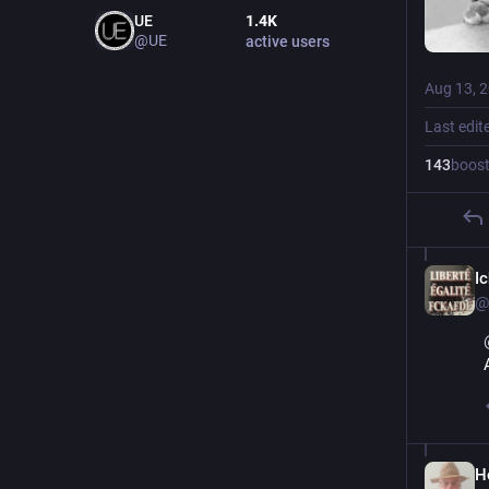
UE
1.4
K
@UE
active users
Aug 13, 
Last edit
143
boos
I
@
H