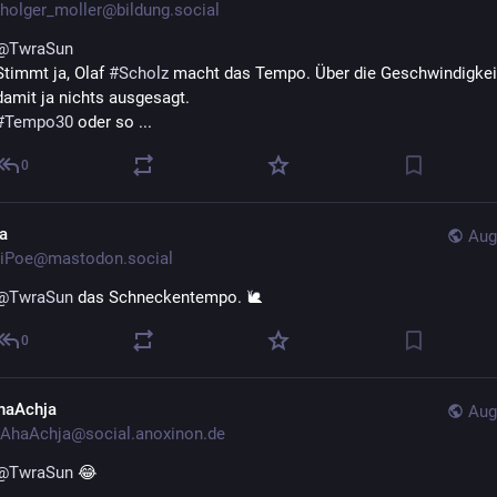
holger_moller@bildung.social
@
TwraSun
Stimmt ja, Olaf 
#
Scholz
 macht das Tempo. Über die Geschwindigkeit 
damit ja nichts ausgesagt.
#
Tempo30
 oder so ...
0
na
Aug
iPoe@mastodon.social
@
TwraSun
 das Schneckentempo. 🐌
0
haAchja
Aug
AhaAchja@social.anoxinon.de
@
TwraSun
 😂