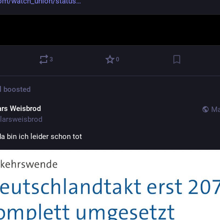
com/watch_union/status
3
0
l
boosted
ars Weisbrod
Ma
larsweisbrod
a bin ich leider schon tot