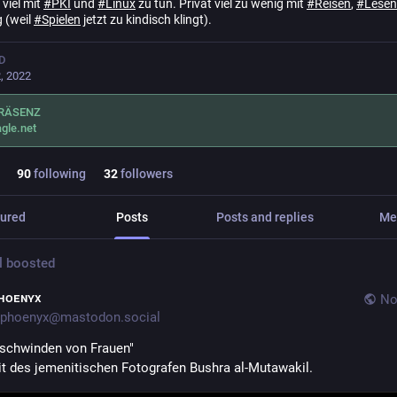
 viel mit
#
PKI
und
#
Linux
zu tun. Privat viel zu wenig mit
#
Reisen
,
#
Lesen
g
(weil
#
Spielen
jetzt zu kindisch klingt).
D
, 2022
RÄSENZ
gle.net
90
following
32
followers
ured
Posts
Posts and replies
Me
l
boosted
ʜᴏᴇɴʏx
No
phoenyx@mastodon.social
schwinden von Frauen"
it des jemenitischen Fotografen Bushra al-Mutawakil.