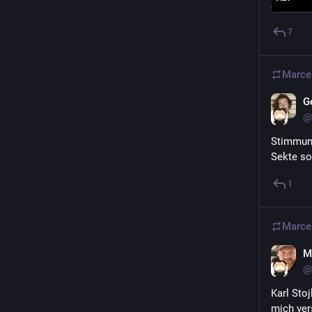
7
Marce
G
@
Stimmung
Sekte so 
1
Marce
M
@
Karl Stoj
mich ver