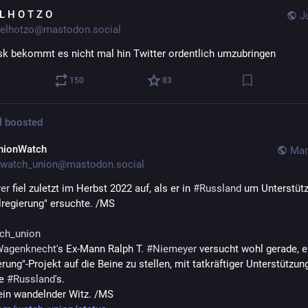
 L H O T Z O
J
elhotzo@mastodon.social
k bekommt es nicht mal hin Twitter ordentlich umzubringen
150
83
l
boosted
nionWatch
Mar
watch_union@mastodon.social
er
 fiel zuletzt im Herbst 2022 auf, als er in 
#
Russland
 um Unterstütz
ilregierung" ersuchte. /MS 
ch_union
Wagenknecht
's Ex-Mann Ralph T. 
#
Niemeyer
 versucht wohl gerade, ei
erung"-Projekt auf die Beine zu stellen, mit tatkräftiger Unterstützung
e 
#
Russland
's.
ein wandelnder Witz. /MS 