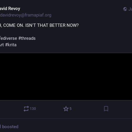
avid Revoy
J
davidrevoy@framapiaf.org
H, COME ON. ISN'T THAT BETTER NOW?
fediverse
#
threads
rt
#
krita
130
5
l
boosted