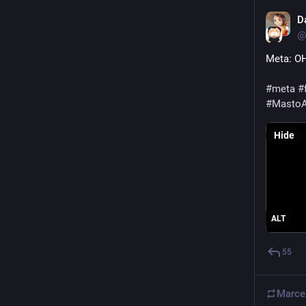
D
@
Meta: O
#
meta
#
#
MastoA
Hide
ALT
55
Marce