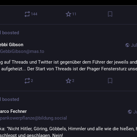
144
11
l
boosted
ebbi Gibson
Jul
GebbiGibson@mas.to
 auf Threads und Twitter ist gegenüber dem Führer der jeweils and
aufgeheizt... Der Start von Threads ist der Prager Fenstersturz unse
2
2
l
boosted
arco Fechner
J
pankowerpflanze@bildung.social
ka: "Nicht Hitler, Göring, Göbbels, Himmler und alle wie die hießen, 
schleppt und geschlagen. Nein! 