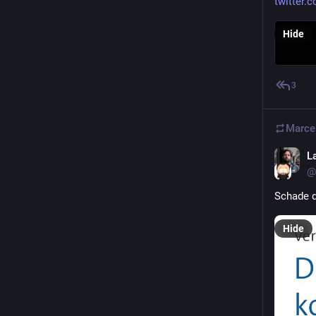
twitter.
Hide
3
Marce
L
@
Schade d
Hide