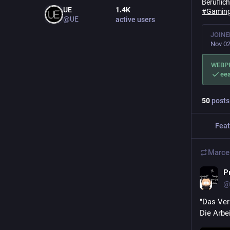
Beruflich
UE
1.4
K
#
Gamin
@UE
active users
JOINE
Nov 02
WEBP
eea
50
posts
Feat
Marce
P
@
"Das Ver
Die Arbe