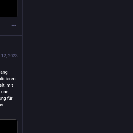
 12, 2023
ang 
isieren 
t, mit 
 und 
g für 
s 