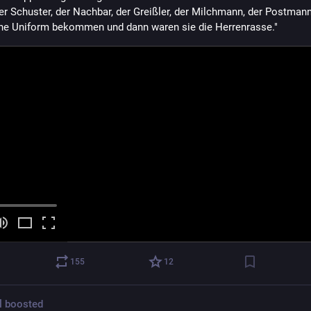
er Schuster, der Nachbar, der Greißler, der Milchmann, der Postmann.
ne Uniform bekommen und dann waren sie die Herrenrasse."
155
12
l
boosted