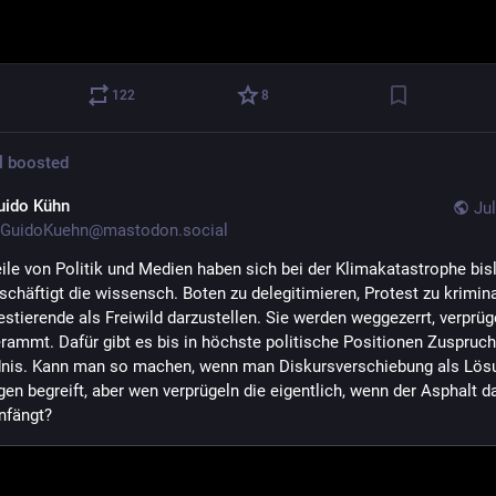
122
8
l
boosted
uido Kühn
Jul
GuidoKuehn@mastodon.social
ile von Politik und Medien haben sich bei der Klimakatastrophe bisl
schäftigt die wissensch. Boten zu delegitimieren, Protest zu kriminal
stierende als Freiwild darzustellen. Sie werden weggezerrt, verprügel
rammt. Dafür gibt es bis in höchste politische Positionen Zuspruch
nis. Kann man so machen, wenn man Diskursverschiebung als Lösun
gen begreift, aber wen verprügeln die eigentlich, wenn der Asphalt da
nfängt?