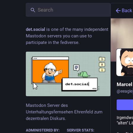
Back
det.social
is one of the many independent
Mastodon servers you can use to
participate in the fediverse.
Marcel
@
eeagle
Mastodon Server des
Unterhaltungsfernsehen Ehrenfeld zum
Irgendwo
dezentralen Diskurs.
"alten" L
ADMINISTERED BY:
SERVER STATS: