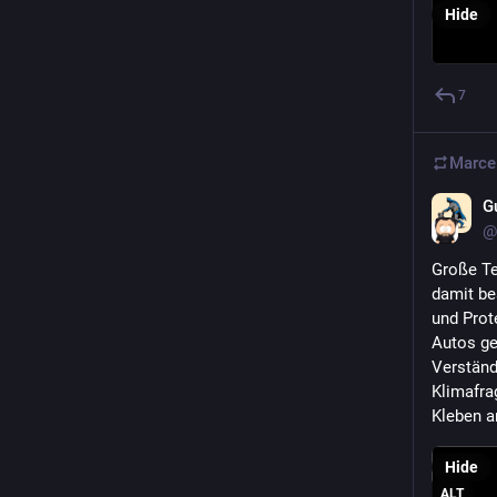
Hide
7
Marce
G
@
Große Te
damit be
und Prote
Autos ge
Verständ
Klimafra
Kleben a
Hide
ALT