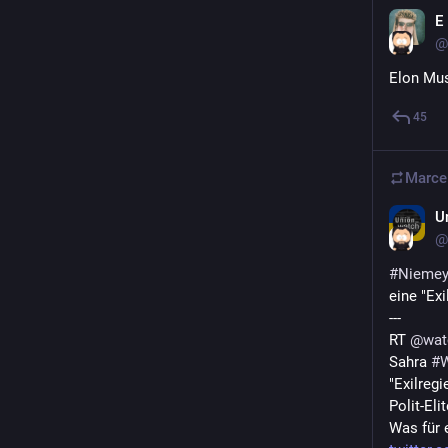
E
@
Elon Mus
45
Marce
U
@
#
Niemey
eine "Ex
---
RT 
@
wat
Sahra 
#
"Exilregi
Polit-Elit
Was für 