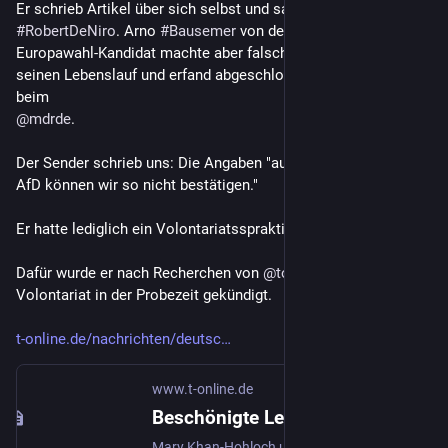
Er schrieb Artikel über sich selbst und sah sich selbst als 
#
RobertDeNiro
. Arno 
#
Bausemer
 von der 
#
AfD
. Der 
Europawahl-Kandidat machte aber falsche Angaben über 
seinen Lebenslauf und erfand abgeschlossene Ausbildung 
beim 
@
mdrde
.
Der Sender schrieb uns: Die Angaben "auf der Webseite der 
AfD können wir so nicht bestätigen."
Er hatte lediglich ein Volontariatsspraktikum.
Dafür wurde er nach Recherchen von 
@
tonline
  bei einem 
Volontariat in der Probezeit gekündigt.
t-online.de/nachrichten/deutsc
www.t-online.de
Beschönigte Lebensläufe? Skandal bei der AfD
Mary Khan-Hohloch und Arno Bausemer sind Kandidaten der AfD für die Europawahl. Nun aber gibt es erhebliche Zweifel, ob die beiden bei ihrer Bewerbung die Wahrheit gesagt haben.