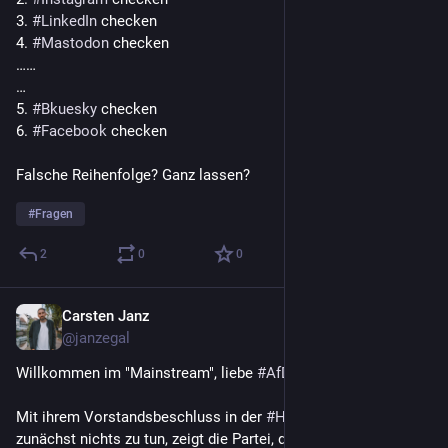
3. 
#
LinkedIn
 checken 
4. 
#
Mastodon
 checken 
……
…
5. 
#
Bkuesky
 checken
6. 
#
Facebook
 checken
Falsche Reihenfolge? Ganz lassen?
#
Fragen
2
0
0
Carsten Janz
Sep 21, 2023
@janzegal
Willkommen im "Mainstream", liebe 
#
AfD
. 
Mit ihrem Vorstandsbeschluss in der 
#
Hochstapler
-Affäre 
zunächst nichts zu tun, zeigt die Partei, dass ihre Erzählung, 