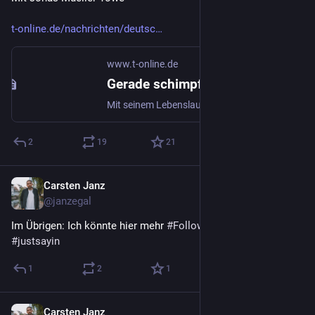
t-online.de/nachrichten/deutsc
www.t-online.de
Gerade schimpfte er noch auf die "Lügenpresse" – jetzt fliegt der AfD-Hochstapler endgültig auf
Mit seinem Lebenslauf hat alles seine Ordnung, versichert AfD-Europakandidat Arno Bausemer. Doch jetzt widerlegen ihn sogar Dokumente. In der Partei rumort es. Der Bundesvorstand soll eingreifen.
2
19
21
Carsten Janz
Aug 9, 2023
@janzegal
Im Übrigen: Ich könnte hier mehr 
#
Follower
 gebrauchen... 
#
justsayin
1
2
1
Carsten Janz
Aug 9, 2023