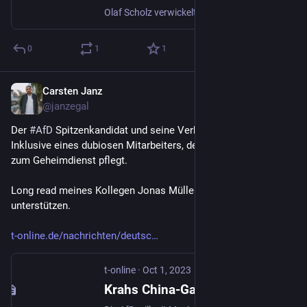
Olaf Scholz verwickelt sich im Cum-Ex-Skandal immer mehr in Widersprüche. Selbst dem Kanzleramt fällt es zunehmend schwer, die Erinnerungslücken und verwirrenden Aussagen des Kanzlers stichhaltig zu erklären.
0
1
1
Carsten Janz
Oct 1, 2023
@janzegal
Der 
#
AfD
 Spitzenkandidat und seine Verbindungen nach China. 
Inklusive eines dubiosen Mitarbeiters, der offenbar Kontakte 
zum Geheimdienst pflegt.
Long read meines Kollegen Jonas Müller-Töwe. U.a. ich durfte 
unterstützen.
t-online.de/nachrichten/deutsc
t-online
·
Oct 1, 2023
Krahs China-Gate: Geld, Geheimdienste und ein Mann namens G.