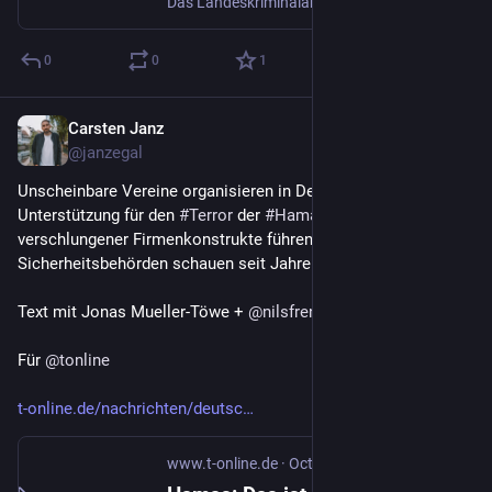
Das Landeskriminalamt in Kiel hat jahrelang einen offenbar illegalen Abgleich von DNA-Daten gemacht. Jetzt gab es eine Klatsche vor Gericht und Einwände vom Bundeskriminalamt.
0
0
1
Carsten Janz
Oct 13, 2023
@janzegal
Unscheinbare Vereine organisieren in Deutschland 
Unterstützung für den 
#
Terror
 der 
#
Hamas
. Spuren 
verschlungener Firmenkonstrukte führen bis nach Gaza. 
Sicherheitsbehörden schauen seit Jahren zu.
Text mit Jonas Mueller-Töwe + 
@
nilsfrenzel
Für 
@
tonline
t-online.de/nachrichten/deutsc
www.t-online.de
·
Oct 13, 2023