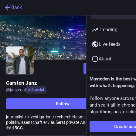
Back
Trending
Live feeds
About
Follow
Mastodon is the best 
Carsten Janz
with what's happening.
@
janzegal
det.social
Follow anyone across 
Follow
and see it all in chron
algorithms, ads, or clic
journalist / investigation / rechercheteam t-online /
politikwissenschaftler / äußerst private Ansichten /
#
Art3GG
/
Create ac
#
Art5GG