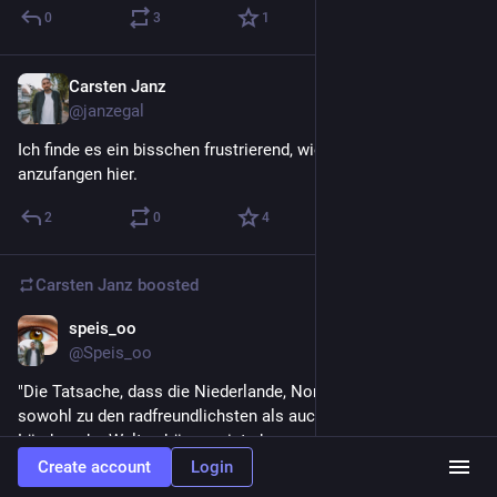
0
3
1
Carsten Janz
Dec 18, 2022
@janzegal
Ich finde es ein bisschen frustrierend, wieder bei „null“ 
anzufangen hier.
2
0
4
Carsten Janz
boosted
speis_oo
Oct 29, 2022
@Speis_oo
"Die Tatsache, dass die Niederlande, Norwegen und Dänemark 
sowohl zu den radfreundlichsten als auch wohlhabendsten 
Ländern der Welt gehören zeigt, dass man ein entwickeltes 
Land nicht daran erkennt, dass arme Menschen Auto fahren 
Create account
Login
sondern daran, dass reiche Menschen Fahrrad fahren."