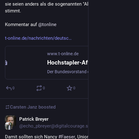
sie seien anders als die sogenannten "Altparteien", nicht 
stimmt. 
Kommentar auf 
@
tonline
t-online.de/nachrichten/deutsc
www.t-online.de
Hochstapler-Affäre: Die AfD wird all dem, was sie ihren Wählern erzählt, in keiner Weise gerecht
Der Bundesvorstand der AfD lässt die Hochstapler in Reihen der Partei davonkommen. Damit stößt die Führung die Basis vor den Kopf und demontiert die eigene Erzählung, anders als andere Parteien zu sein.
0
0
0
Carsten Janz
boosted
Patrick Breyer
Sep 20, 2023
*
@echo_pbreyer@digitalcourage.social
Damit sollten sich Nancy 
#
Faeser
, Union & Co. beschäftigen: 