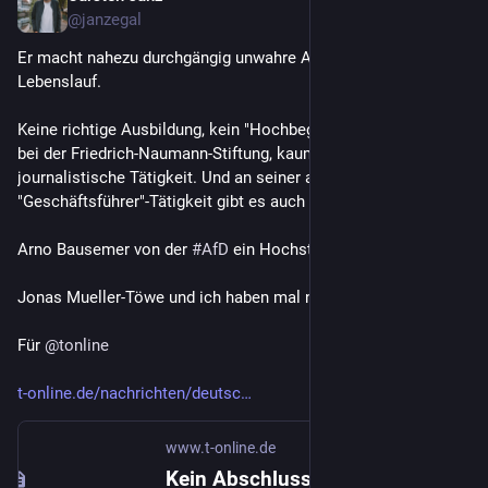
@janzegal
Er macht nahezu durchgängig unwahre Aussagen in seinem 
Lebenslauf.
Keine richtige Ausbildung, kein "Hochbegabten-Stipendium" 
bei der Friedrich-Naumann-Stiftung, kaum Nachweise für 
journalistische Tätigkeit. Und an seiner angeblichen 
"Geschäftsführer"-Tätigkeit gibt es auch Zweifel. 
Arno Bausemer von der 
#
AfD
 ein Hochstapler?
Jonas Mueller-Töwe und ich haben mal nachgeschaut.
Für 
@
tonline
t-online.de/nachrichten/deutsc
www.t-online.de
Kein Abschluss, keine Berufserfahrung, nur Tricksereien: Der Hochstapler-Kandidat der AfD für Europa