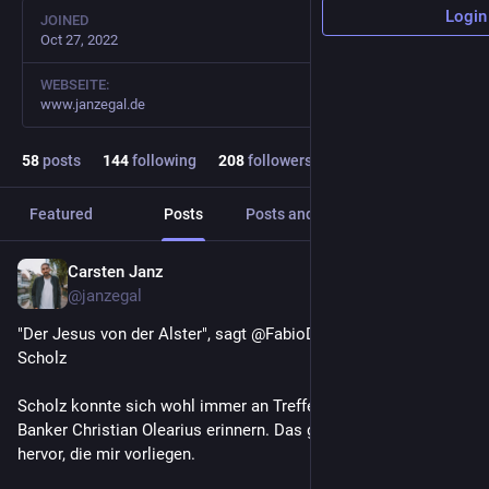
Login
JOINED
Oct 27, 2022
WEBSEITE:
www.janzegal.de
58
posts
144
following
208
followers
Featured
Posts
Posts and replies
Media
Carsten Janz
Dec 2, 2023
@janzegal
"Der Jesus von der Alster", sagt @FabioDeMasi über Olaf 
Scholz
Scholz konnte sich wohl immer an Treffen mit dem Warburg-
Banker Christian Olearius erinnern. Das geht aus Dokumenten 
hervor, die mir vorliegen. 