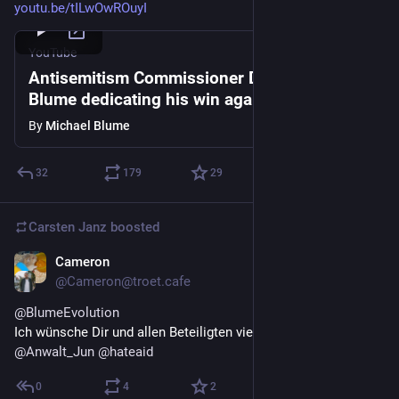
youtu.be/tILwOwROuyI
YouTube
Antisemitism Commissioner Dr. Michael
Blume dedicating his win against Twitter to
Dr. Anthony Fauci
By
Michael Blume
32
179
29
Carsten Janz
boosted
Cameron
Dec 19, 2022
@Cameron@troet.cafe
@
BlumeEvolution
Ich wünsche Dir und allen Beteiligten viel Kraft! 🙂🧜‍♀️
@
Anwalt_Jun
@
hateaid
0
4
2