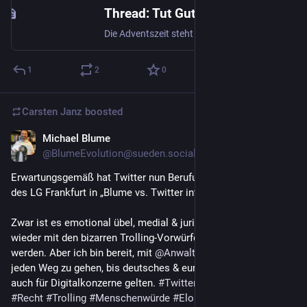
Thread: Tut Gutes und sprecht darüber
Die Adventszeit steht vor der Tür, draußen wird es zunehmend kälter. Doch während die meisten von uns die kommende Vorweihnachtszeit mit Gemütlichkeit, Behaglichkeit und Kerzenschein...
1
2
0
Carsten Janz
boosted
Michael Blume
Dec 19, 2022
@BlumeEvolution@sueden.social
Erwartungsgemäß hat Twitter nun Berufung gegen das Urteil 
des LG Frankfurt in „Blume vs. Twitter international“ eingelegt.
Zwar ist es emotional übel, medial & juristisch wieder und 
wieder mit den bizarren Trolling-Vorwürfen konfrontiert zu 
werden. Aber ich bin bereit, mit 
@
Anwalt_Jun
 & 
@
hateaid
jeden Weg zu gehen, bis deutsches & europäisches Recht 
auch für Digitalkonzerne gelten. 
#
Twitter
#
Berufung
#
Frankfurt
#
Recht
#
Trolling
#
Menschenwürde
#
ElonMusk
#
Medien