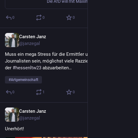
Die AfD will mit Maximilian Krah als Spitzenkandidat zur Europawahl antreten. Das wird für die Partei zum Problem: Geld aus China floss in sein Umfeld.
0
0
0
Carsten Janz
Sep 27, 2023
@janzegal
Muss ein mega Stress für die Ermittler und die mitreisenden 
Journalisten sein, möglichst viele Razzien und 
#
Verbote
 vor 
der 
#
hessenltw23
 abzuarbeiten… 
#
Artgemeinschaft
0
1
0
Carsten Janz
Sep 22, 2023
@janzegal
Unerhört!