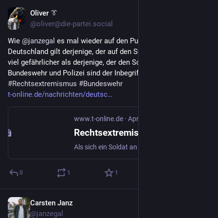
Oliver 👔
Nov 10, 2023
@oliver@die-partei.social
Wie 
@
janzegal
 es mal wieder auf den Punkt bringt: In 
Deutschland gilt derjenige, der auf den Schmutz hinweist, für 
viel gefährlicher als derjenige, der den Schmutz macht. 
Bundeswehr und Polizei sind der Inbegriff dieser Mentalität.
#
Rechtsextremismus
#
Bundeswehr
t-online.de/nachrichten/deutsc
www.t-online.de
·
Apr 9, 2023
Rechtsextremismus in der Bundeswehr | Soldat meldet rechte Kameraden – mit bitteren Konsequenzen
Als sich ein Soldat an seine Führung wendet, um Rechtsextreme in der Truppe zu melden, wird er selbst zum Täter gemacht.
0
1
1
Carsten Janz
Nov 11, 2023
@janzegal