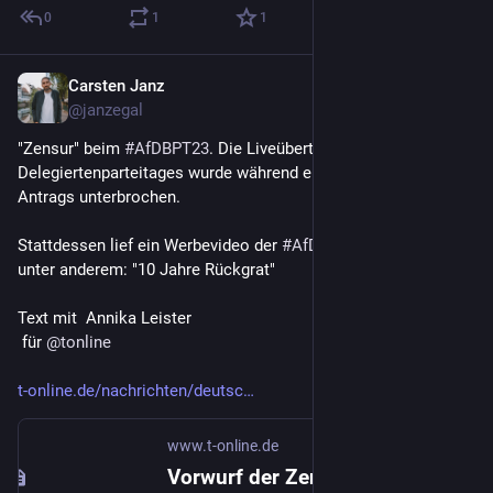
0
1
1
Carsten Janz
Aug 4, 2023
@janzegal
"Zensur" beim 
#
AfDBPT23
. Die Liveübertragung des 
Delegiertenparteitages wurde während eines kritischen 
Antrags unterbrochen. 
Stattdessen lief ein Werbevideo der 
#
AfD
. Der Slogan dort 
unter anderem: "10 Jahre Rückgrat"
Text mit  Annika Leister
 für 
@
tonline
t-online.de/nachrichten/deutsc
www.t-online.de
Vorwurf der Zensur auf AfD-Parteitag: Liveübertragung im kritischen Moment unterbrochen