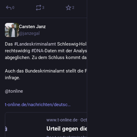
0
3
2
Carsten Janz
Oct 26, 2023
@janzegal
Das 
#
Landeskriminalamt
 Schleswig-Holstein hat jahrelang 
rechtswidrig 
#
DNA
-Daten mit der Analysedatei des 
#
BKA
abgeglichen. Zu dem Schluss kommt das Landgericht Kiel. 
Auch das Bundeskriminalamt stellt die Praxis des 
#
LKASH
infrage.
@
tonline
t-online.de/nachrichten/deutsc
www.t-online.de
·
Oct 26, 2023
Urteil gegen die Polizei: Abgleich von DNA-Daten war in 487 Fällen rechtswidrig