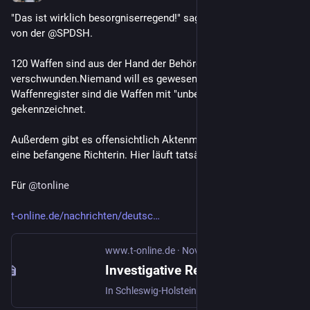
"Das ist wirklich besorgniserregend!" sagt @niclasduerbrook 
von der @SPDSH. 
120 Waffen sind aus der Hand der Behörden 
verschwunden.Niemand will es gewesen sein. Im Nationalen 
Waffenregister sind die Waffen mit "unbekannten Verbleib" 
gekennzeichnet. 
Außerdem gibt es offensichtlich Aktenmanipulationen und 
eine befangene Richterin. Hier läuft tatsächlich einiges schief.
Für 
@
tonline
t-online.de/nachrichten/deutsc
www.t-online.de
·
Nov 11, 2023
Investigative Recherche enthüllt: Aktenmanipulation und befangene Richterin in Schleswig-Holstein
In Schleswig-Holstein sind gut 120 scharfe Schusswaffen aus dem Gewahrsam der Polizei und der Waffenbehörde verschwunden. t-online Recherchen zeigen jetzt, dass in dem Verfahren Fehler passiert sind, die die Behörden schwer belasten.