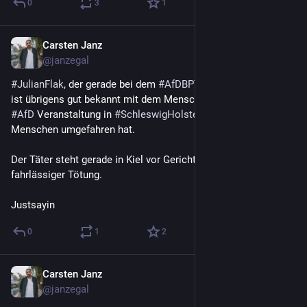
0
3
1
Carsten Janz
Aug 4, 2023
@janzegal
#
JulianFlak
, der gerade bei dem 
#
AfDBPT23
 die Sitzung leitet 
ist übrigens gut bekannt mit dem Menschen, der bei einer 
#
AfD
 Veranstaltung in 
#
SchleswigHolstein
 mehrere 
Menschen umgefahren hat.
Der Täter steht gerade in Kiel vor Gericht: u.a. wegen 
fahrlässiger Tötung. 
Justsayin
0
1
2
Carsten Janz
Aug 4, 2023
*
@janzegal