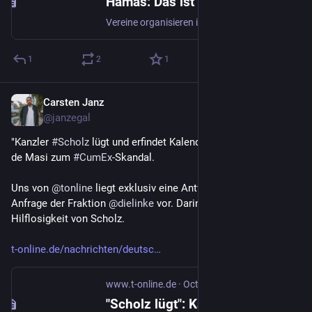
Hamas: Das ist das deutsche Netzwerk der Terroristen
Vereine organisieren in Deutschland Unterstützung für den Terror der Hamas. Spuren führen bis nach Gaza. Sicherheitsbehörden schauen seit Jahren zu.
1
2
1
Carsten Janz
Oct 3, 2023
@janzegal
"Kanzler 
#
Scholz
 lügt und erfindet Kalendereintrag", sagt Fabio 
de Masi zum 
#
CumEx
-Skandal.
Uns von 
@
tonline
 liegt exklusiv eine Antwort auf eine kleine 
Anfrage der Fraktion 
@
dielinke
 vor. Darin zeigt sich die ganze 
Hilflosigkeit von Scholz.
t-online.de/nachrichten/deutsc
www.t-online.de
·
Oct 3, 2023
"Scholz lügt": Kanzler verwickelt sich in Cum-Ex-Skandal in Widersprüchen