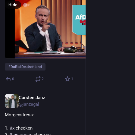
Hide
#
DuBistDeutschland
0
2
1
Carsten Janz
Sep 21, 2023
@janzegal
Morgenstress:
1. 
#
x
 checken
2. 
#
Instagram
 checken