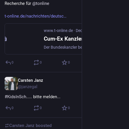
Recherche für 
@
tonline
t-online.de/nachrichten/deutsc
www.t-online.de
·
Dec 2, 2023
Cum-Ex Kanzler Olaf Scholz in Bedrängnis || "Der Jesus von der Alster"
Der Bundeskanzler beruft sich in der Cum-Ex Affäre immer darauf, keine eigenen Erinnerungen an die Treffen mit dem Privatbanker Christian Olearius zu haben. Ein interner Vermerk des Bundesfinanzministeriums beweist jetzt das Gegenteil.
0
0
0
Carsten Janz
Nov 23, 2023
@janzegal
#
KidsInSch
..... bitte melden...
0
0
0
Carsten Janz
boosted