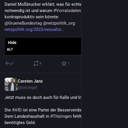
Daniel Moßbrucker erklärt, was für echten 
#
Kinderschutz
notwendig ist und warum 
#
Vorratsdatenspeicherung
kontraproduktiv sein könnte: 
@
GrueneBundestag
@
netzpolitik_org
netzpolitik.org/2023/sexualisi
Hide
ALT
0
4
1
Carsten Janz
Sep 14, 2023
@janzegal
Jetzt muss es doch auch für Kalle und Inga klar sein. 
Die 
#
AfD
 ist eine Partei der Besserverdienenden. Nix Protest. 
Dem Landeshaushalt in 
#
Thüringen
 fehlt jetzt dringend 
benötigtes Geld.