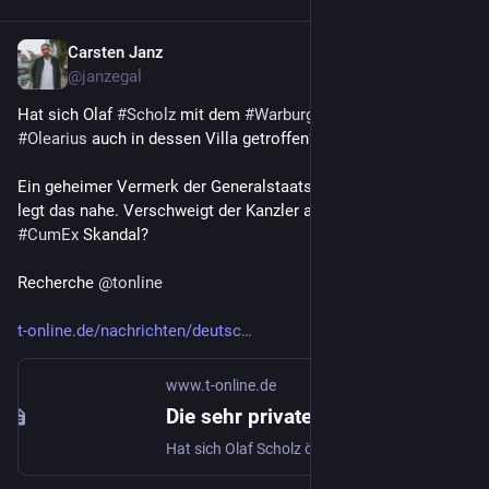
Carsten Janz
Dec 19, 2022
@janzegal
Hat sich Olaf 
#
Scholz
 mit dem 
#
Warburg
-Chef Christian 
#
Olearius
 auch in dessen Villa getroffen? 
Ein geheimer Vermerk der Generalstaatsanwaltschaft Köln 
legt das nahe. Verschweigt der Kanzler also weitere Treffen im 
#
CumEx
 Skandal?
Recherche 
@
tonline
t-online.de/nachrichten/deutsc
www.t-online.de
Die sehr privaten Treffen von Olaf Scholz
Hat sich Olaf Scholz öfter mit einem Privatbankier getroffen, als er bislang zugegeben hat? Ein Vermerk der Staatsanwaltschaft sorgt für Wirbel im größten Steuerraub der deutschen Geschichte.