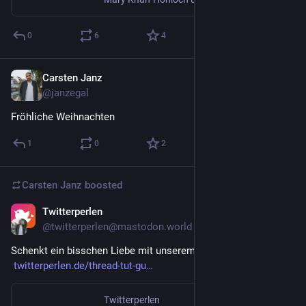
0
6
4
Carsten Janz
Dec 24, 2022
@janzegal
Fröhliche Weihnachten
1
0
2
Carsten Janz
boosted
Twitterperlen
Dec 22, 2022
@twitterperlen@mastodon.world
Schenkt ein bisschen Liebe mit unserem Repost des Tages! 🙏 
twitterperlen.de/thread-tut-gu
Twitterperlen