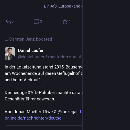
Ein AfD-Europakandidat hat keinen Berufsabschluss und doch einen angegeben. Jetzt zeigen Recherchen: Sein Lebenslauf besteht aus aufgebauschten Halbwahrheiten. Hält die Partei trotzdem an ihm fest?
0
3
4
Carsten Janz
boosted
Daniel Laufer
Aug 9, 2023
@daniellaufer@mastodon.social
In der Lokalzeitung stand 2015, Bausemer helfe „seinen Eltern 
am Wochenende auf deren Geflügelhof bei der Buchhaltung 
und beim Verkauf“.
Der heutige 
#
AfD
-Politiker machte daraus wohl, er sei der 
Geschäftsführer gewesen.
Von Jonas Mueller-Töwe & 
@
janzegal
: 
t-
online.de/nachrichten/deutsc