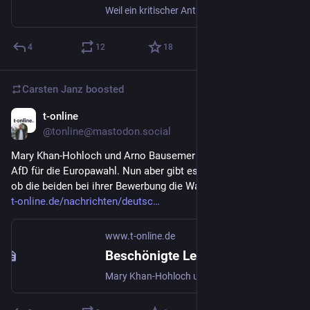
Weil ein kritischer Antrag zur Wahl einer Abgeordneten gestellt wird, unterbricht die Regie die Liveübertragung auf YouTube. Sogar AfD-Chefin Weidel schritt ein.
4
12
18
Carsten Janz
boosted
t-online
Aug 4, 2023
@tonline@mastodon.social
Mary Khan-Hohloch und Arno Bausemer sind Kandidaten der 
AfD für die Europawahl. Nun aber gibt es erhebliche Zweifel, 
ob die beiden bei ihrer Bewerbung die Wahrheit gesagt haben. 
t-online.de/nachrichten/deutsc
www.t-online.de
Beschönigte Lebensläufe? Nächster Skandal bei der AfD
Mary Khan-Hohloch und Arno Bausemer sind Kandidaten der AfD für die Europawahl. Nun aber gibt es erhebliche Zweifel, ob die beiden bei ihrer Bewerbung die Wahrheit gesagt haben.