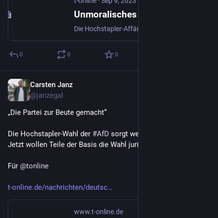
t-online
·
Sep 9, 2023
Unmoralisches Angebot AfD-Spitzenmann: Krah will Hochstapler-Ex mit Geld ruhig stellen
Die Hochstapler-Affäre um unwahre Lebensläufe sorgt für Wirbel in der AfD. Spitzenkandidat Krah griff offenbar selbst ein, wollte für Ruhe sorgen – mit einem unmoralischen Angebot.
0
0
0
Carsten Janz
Aug 27, 2023
@janzegal
„Die Partei zur Beute gemacht“
Die Hochstapler-Wahl der 
#
AfD
 sorgt weiter für Stimmung. 
Jetzt wollen Teile der Basis die Wahl juristisch angehen. 
Für 
@
tonline
t-online.de/nachrichten/deutsc
www.t-online.de