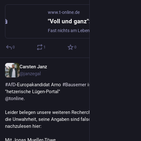
www.t-online.de
"Voll und ganz": AfD stellt sich hinter Hochstapler-Kandidaten Arno Bausemer
Fast nichts am Lebenslauf des AfD-Europakandidaten Arno Bausemer entspricht der Wahrheit. Doch bislang kann der Hochstapler auf die Parteielite bauen.
0
1
0
Carsten Janz
Aug 15, 2023
@janzegal
#
AfD
-Europakandidat Arno 
#
Bausemer
 ist wütend. Auf das 
"hetzerische Lügen-Portal" 
@
tonline
.
Leider belegen unsere weiteren Recherchen: Bausemer sagt 
die Unwahrheit, seine Angaben sind falsch. Wenig hetzerisch 
nachzulesen hier:
Mit Jonas Mueller-Töwe