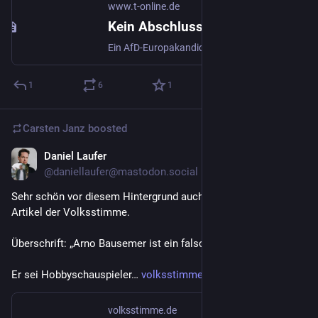
www.t-online.de
Kein Abschluss, keine Berufserfahrung, nur Tricksereien: Der Hochstapler-Kandidat der AfD für Europa
Ein AfD-Europakandidat hat keinen Berufsabschluss und doch einen angegeben. Jetzt zeigen Recherchen: Sein Lebenslauf besteht aus aufgebauschten Halbwahrheiten. Hält die Partei trotzdem an ihm fest?
1
6
1
Carsten Janz
boosted
Daniel Laufer
Aug 9, 2023
@daniellaufer@mastodon.social
Sehr schön vor diesem Hintergrund auch der ursprüngliche 
Artikel der Volksstimme.
Überschrift: „Arno Bausemer ist ein falscher Pfarrer“.
Er sei Hobbyschauspieler… 
volksstimme.de/lokal/havelberg
volksstimme.de