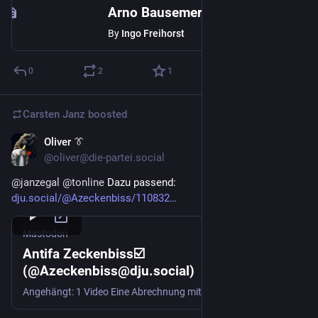
Arno Bausemer ist ein falscher Pfarrer
By
Ingo Freihorst
0
2
1
Carsten Janz
boosted
Oliver 👔
Aug 5, 2023
@oliver@die-partei.social
@
janzegal
@
tonline
 Dazu passend: 
dju.social/@Azeckenbiss/110832
Mastodon
Antifa Zeckenbiss☑️
(@Azeckenbiss@dju.social)
Angehängt: 1 Video Eine Abrechnung mit Björn #Höcke. #HöckeKader #AfDBPT23 #AFD #AfDVerbot