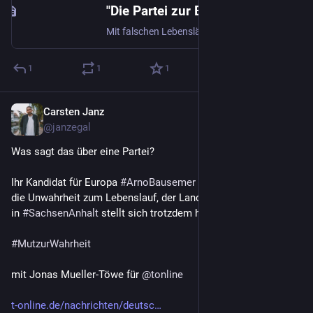
"Die Partei zur Beute gemacht": Hochstapler-Zoff in der AfD
Mit falschen Lebensläufen haben es Kandidaten auf die Liste für die Europawahl der AfD geschafft. Der Bundesvorstand hat eine Prüfung angekündigt, doch nur eine oberflächliche. Die Basis protestiert – und will klagen.
1
1
1
Carsten Janz
Aug 17, 2023
@janzegal
Was sagt das über eine Partei?
Ihr Kandidat für Europa 
#
ArnoBausemer
 sagt beim Parteitag 
die Unwahrheit zum Lebenslauf, der Landesverband der 
#
AfD
in 
#
SachsenAnhalt
 stellt sich trotzdem hinter ihn. 
#
MutzurWahrheit
mit Jonas Mueller-Töwe für 
@
tonline
t-online.de/nachrichten/deutsc