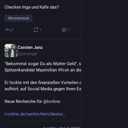
Checken Inga und Kalle das?
#
Brandmauer
3
1
7
Carsten Janz
Sep 11, 2023
@janzegal
"Bekommst sogar Du als Mutter Geld", schrieb 
#
AfD
-
Spitzenkandidat Maximilian 
#
Krah
 an die 
#
Hochstapler
-Ex. 
Er lockte mit den finanziellen Vorteilen der 
#
EU
, wenn sie 
aufhört, auf Social Media gegen Ihren Ex zu stänkern.
Neue Recherche für 
@
tonline
.
t-online.de/nachrichten/deutsc