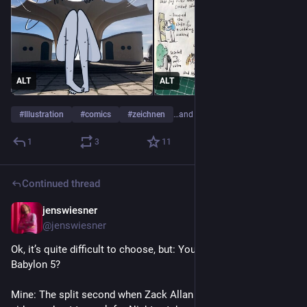
ALT
ALT
#
Illustration
#
comics
#
zeichnen
…and 3 more
1
3
11
Continued thread
jenswiesner
Nov 19, 2022
@jenswiesner
Ok, it’s quite difficult to choose, but: Your favorite moment of 
Babylon 5? 
Mine: The split second when Zack Allan decides to switch 