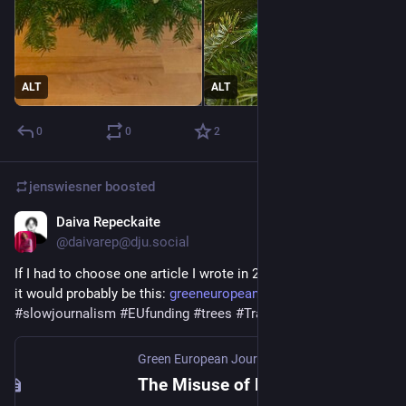
ALT
ALT
0
0
2
jenswiesner
boosted
Daiva Repeckaite
Dec 23, 2022
@daivarep@dju.social
If I had to choose one article I wrote in 2022 that I’m proud of, 
it would probably be this: 
greeneuropeanjournal.eu/more-h
#
slowjournalism
#
EUfunding
#
trees
#
Trakai
#
Lithuania
Green European Journal
The Misuse of European Biodiversity Funds