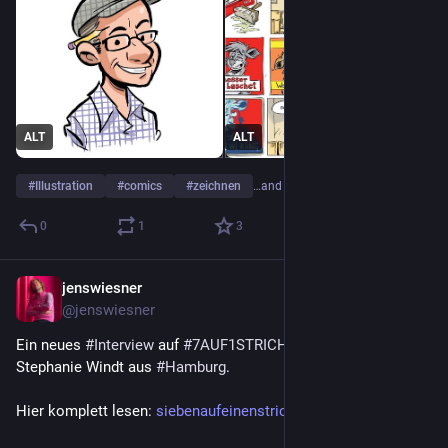
ALT
ALT
#
Illustration
#
comics
#
zeichnen
…and 2 more
0
1
3
jenswiesner
Nov 28, 2022
@jenswiesner
Ein neues 
#
Interview
 auf 
#
7AUF1STRICH
 - diesmal mit 
Stephanie Windt aus 
#
Hamburg
.
Hier komplett lesen: 
siebenaufeinenstrich.de/stepha