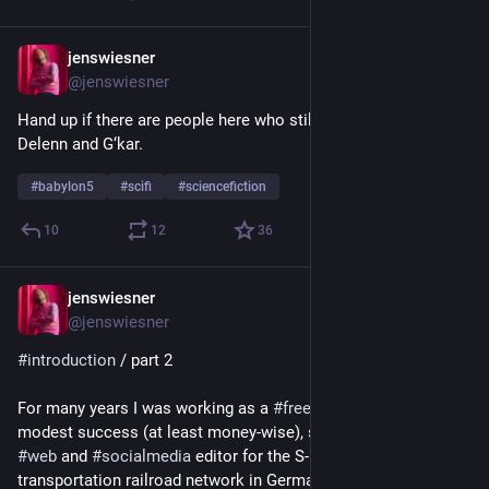
jenswiesner
Nov 11, 2022
@jenswiesner
Hand up if there are people here who still know Londo Mollari, 
Delenn and G‘kar.
#
babylon5
#
scifi
#
sciencefiction
10
12
36
jenswiesner
Nov 11, 2022
@jenswiesner
#
introduction
 / part 2
For many years I was working as a 
#
freelance
#
journalist
 with 
modest success (at least money-wise), so now I’m a part-time 
#
web
 and 
#
socialmedia
 editor for the S-Bahn Berlin, a public 
transportation railroad network in Germany’s capital.