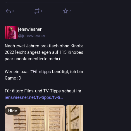
0
1
7
jenswiesner
Jan 1, 2023
@jenswiesner
Nach zwei Jahren praktisch ohne Kinobesuch ist die Statistik 
2022 leicht angestiegen auf 115 Kinobesuche im Jahr (plus ein 
paar undokumentierte mehr).
Wer ein paar 
#
Filmtipps
 benötigt, ich bin offenbar wieder im 
Game :D 
Für ältere Film- und TV-Tipps schaut ihr übrigens hier: 
jenswiesner.net/tv-tipps/tv-ti
Hide