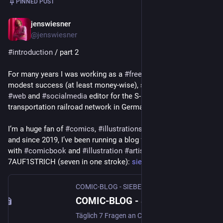
PINNED POST
jenswiesner
Nov 11, 2022
@jenswiesner
#
introduction
 / part 2
For many years I was working as a 
#
freelance
#
journalist
 with 
modest success (at least money-wise), so now I’m a part-time 
#
web
 and 
#
socialmedia
 editor for the S-Bahn Berlin, a public 
transportation railroad network in Germany’s capital.
I‘m a huge fan of 
#
comics
, 
#
illustrations
 and 
#
graphicnovels
and since 2019, I’ve been running a blog for daily 
#
Interviews
with 
#
comicbook
 and 
#
illustration
#
artists
 called 
7AUF1STRICH (seven in one stroke): 
siebenaufeinenstrich.de
COMIC-BLOG - SIEBEN AUF EINEN STRICH
COMIC-BLOG - SIEBEN AUF EINEN STRICH
Täglich 7 Fragen an Comic-Zeichner*innen und Illustrator*innen