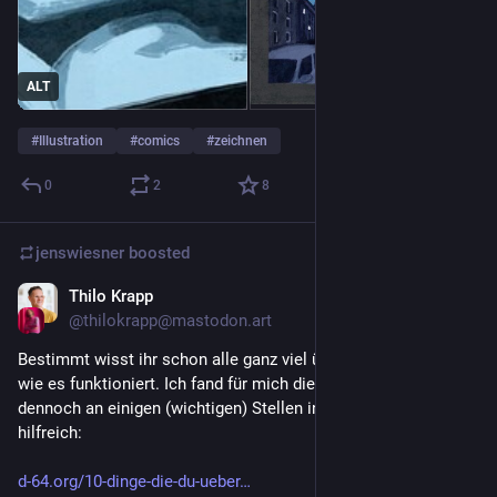
ALT
#
Illustration
#
comics
#
zeichnen
0
2
8
jenswiesner
boosted
Thilo Krapp
Nov 13, 2022
@thilokrapp@mastodon.art
Bestimmt wisst ihr schon alle ganz viel über 
#
mastodon
 und 
wie es funktioniert. Ich fand für mich diese Kurzübersicht, die 
dennoch an einigen (wichtigen) Stellen ins Detail geht, noch 
hilfreich:
d-64.org/10-dinge-die-du-ueber