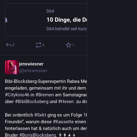
D64
10 Dinge, die Du über Mastodon wissen solltest | D64
D64 betreibt seit kurzem eine eigene Mastodon-Instanz, zunächst nur für Mitglieder. Allgemein steigen die Nutzer:innen-Zahlen von Mastodon täglich stark. Wer hätte gedacht, dass Elon Musk 44 Milliarden US-Dollar dafür ausgeben würde, um Mastodon zu promoten? Jetzt, wo alle drüber reden, klärt D64-Mitglied Steffen Voß die wichtigsten Fragen. 1. Was ist Mastodon? Komplizierter Satz: Mastodon ist […]
4
6
1
jenswiesner
Nov 13, 2022
@jenswiesner
Bibi-Blocksberg-Superexpertin Rabea Melius hat mich 
eingeladen, gemeinsam mit ihr und dem Publikum im 
#
Citykino46
 in 
#
Bremen
 am Samstagnachmittag eine Stunde 
über 
#
BibiBlocksberg
 und 
#
Hexen
  zu diskutieren.  🗣🧙‍♀️🧹
Bei ordentlich 
#
Sekt
 ging es um Folge 10 „Bibis neue 
Freundin“, warum diese 
#
Kassette
 einen heftigen Eindruck 
hinterlassen hat & natürlich auch um den Bibis verschollenen 
Bruder 
#
BorisBlocksberg
. 👨‍👩‍👧‍👦