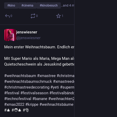
#
kino
#
cinema
#
kinobesuch
…and 4 more
0
0
1
jenswiesner
Dec 23, 2022
@jenswiesner
Mein erster Weihnachtsbaum. Endlich erwachsen.
Mit Super Mario als Maria, Mega Man als Josef und 
Quietscheschwein als Jesuskind gebettet auf Lamettastroh.
#
weihnachtsbaum
#
xmastree
#
christmastree
#
weihnachtsbaumschmuck
#
xmastreedecorating
#
christmastreedecorating
#
yeti
#
supermario
#
megaman
#
festival
#
festivalseason
#
festivalbändchen
#
festivalstyle
#
technofestival
#
banane
#
weihnachten2022
#
christmas2022
#
xmas2022
#
krippe
#
weihnachtsbäume
#🎄 #🧑‍🎄 #🎅