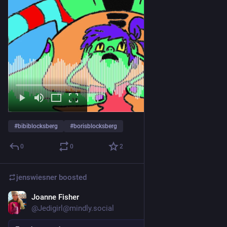
#
bibiblocksberg
#
borisblocksberg
0
0
2
jenswiesner
boosted
Joanne Fisher
Nov 29, 2022
*
@Jedigirl@mindly.social