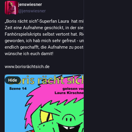
jenswiesner
Dec 11, 2022
@jenswiesner
„Boris rächt sich“-Superfan Laura  hat mir schon vor einiger 
Zeit eine Aufnahme geschickt, in der sie Szene 14 meines 
Fanhörspielskripts selbst vertont hat. Richtig gut ist‘s 
geworden, ich hab mich sehr gefreut - und es jetzt auch 
endlich geschafft, die Aufnahme zu posten! Ganz viel Spaß 
wünsche ich euch damit! 
www.borisrächtsich.de
Hide