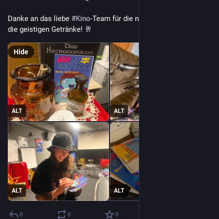
Danke an das liebe 
#
Kino
-Team für die nette Aufnahme und 
die geistigen Getränke! 🥂
Hide
ALT
ALT
ALT
ALT
0
0
0