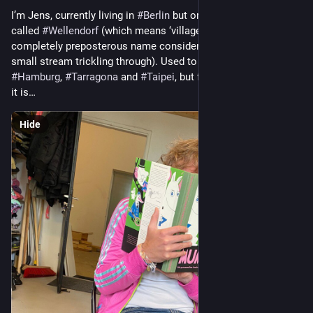
I’m Jens, currently living in 
#
Berlin
 but originally from a village 
called 
#
Wellendorf
 (which means ‘village of the waves’, a 
completely preposterous name considering there’s only a 
small stream trickling through). Used to live in 
#
Münster
 and 
#
Hamburg
, 
#
Tarragona
 and 
#
Taipei
, but for the moment, Berlin 
it is…
Hide