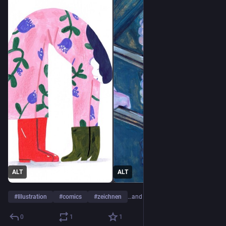
ALT
ALT
#
Illustration
#
comics
#
zeichnen
…and 3 more
0
1
1