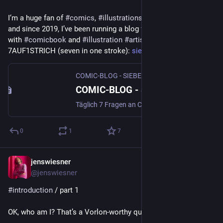
I‘m a huge fan of 
#
comics
, 
#
illustrations
 and 
#
graphicnovels
and since 2019, I’ve been running a blog for daily 
#
Interviews
with 
#
comicbook
 and 
#
illustration
#
artists
 called 
7AUF1STRICH (seven in one stroke): 
siebenaufeinenstrich.de
COMIC-BLOG - SIEBEN AUF EINEN STRICH
COMIC-BLOG - SIEBEN AUF EINEN STRICH
Täglich 7 Fragen an Comic-Zeichner*innen und Illustrator*innen
0
1
7
jenswiesner
Nov 11, 2022
@jenswiesner
#
introduction
 / part 1
OK, who am I? That’s a Vorlon-worthy question, indeed! 