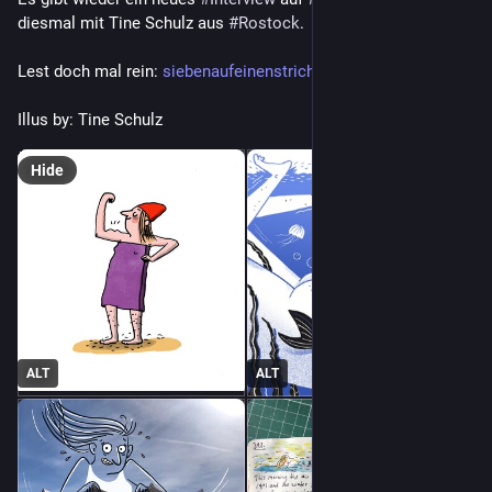
diesmal mit Tine Schulz aus 
#
Rostock
.
Lest doch mal rein: 
siebenaufeinenstrich.de/tine-s
Illus by: Tine Schulz
Hide
ALT
ALT