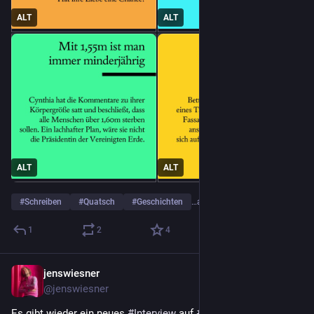
ALT
ALT
ALT
ALT
#
Schreiben
#
Quatsch
#
Geschichten
…and 1 more
1
2
4
jenswiesner
Nov 21, 2022
@jenswiesner
Es gibt wieder ein neues 
#
Interview
 auf 
#
7AUF1STRICH
 - 