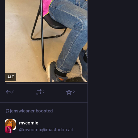
ALT
0
2
2
jenswiesner
boosted
mvcomix
Apr 20, 2022
@mvcomix@mastodon.art