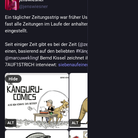
Nov 29, 2022
@jenswiesner
Ein täglicher Zeitungsstrip war früher Usus, leider haben ihn 
fast alle Zeitungen im Laufe der anhaltenden Sparmaßnahmen 
eingestellt.
Seit einiger Zeit gibt es bei der Zeit (
@
zeitbot
) aber wieder 
einen, basierend auf den beliebten 
#
Känguru
-Chroniken von 
@
marcuwekling
! Bernd Kissel zeichnet ihn - ich hab ihn für 
7AUF1STRICH interviewt: 
siebenaufeinenstrich.de/bernd-
Hide
ALT
ALT