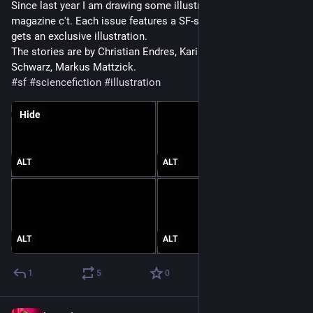
Since last year I am drawing some illustrations for german 
magazine c't. Each issue features a SF-short-story, each story 
gets an exclusive illustration.
The stories are by Christian Endres, Karin Kratt, Barbara 
Schwarz, Markus Mattzick.
#
sf
#
sciencefiction
#
illustration
Hide
ALT
ALT
ALT
ALT
1
5
0