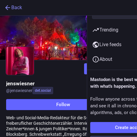
Back
Trending
Live feeds
About
Follow
Mastodon is the best 
jenswiesner
with what's happening.
@
jenswiesner
det.social
Follow anyone across 
Follow
and see it all in chron
algorithms, ads, or clic
Web- und Social-Media-Redakteur für die S-Bahn Berlin &
freiberuflicher Geschichtenerzähler. Interviews mit Comic-
Create ac
Zeichner*innen & jungen Politiker*innen. Rache für Boris
Blocksberg. Schreibwerkstatt „Erregung öffentlicher Freude“.