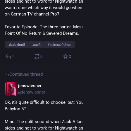
sides and not to work for Nightwatch anymore. I actually 
wasn’t sure which way it would go when I saw it first as a teen 
on German TV channel Pro7.
Favorite Episode: The three-parter  Messages From Earth, 
Point Of No Return & Severed Dreams. 
#
babylon5
#
scifi
#
sciencefiction
4
0
2
Continued thread
jenswiesner
Nov 19, 2022
@jenswiesner
Ok, it’s quite difficult to choose, but: Your favorite moment of 
Babylon 5? 
Mine: The split second when Zack Allan decides to switch 
sides and not to work for Nightwatch anymore. I actually 