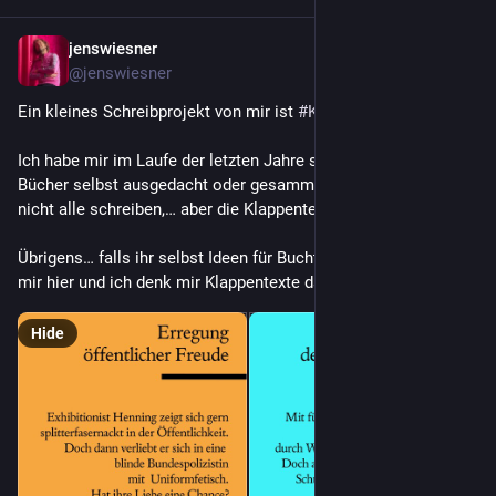
jenswiesner
Nov 27, 2022
@jenswiesner
Ein kleines Schreibprojekt von mir ist 
#
Klappentexting
! 
Ich habe mir im Laufe der letzten Jahre so viele Titel für fiktive 
Bücher selbst ausgedacht oder gesammelt, die kann man gar 
nicht alle schreiben,… aber die Klappentexte dazu schon ;)
Übrigens… falls ihr selbst Ideen für Buchtitel habt: Schickt sie 
mir hier und ich denk mir Klappentexte dazu aus.
Hide