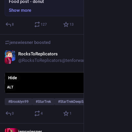
Food post - donut
Show more
8
127
13
jenswiesner
boosted
RocksToReplicators
Nov 29, 2022
@RocksToReplicators@tenforward.social
Hide
ALT
#
Brooklyn99
#
StarTrek
#
StarTrekDeepSpaceNine
…and 2 more
0
4
1
jenswiesner