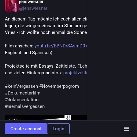
jenswiesner
Nov 9, 2022
@jenswiesner
An diesem Tag möchte ich euch allen eine 
#
Doku
 ans Herz 
legen, die wir gemeinsam im Studium gedreht haben: „Erna de 
Vries - Ich wollte noch einmal die Sonne sehen“
Film ansehen: 
youtu.be/BBNDrSAsmD0
 (mit Untertiteln, u.a. in 
Englisch und Spanisch)
Projektseite mit Essays, Zeitleiste, 
#
Lehrmaterial
 für Schulen 
und vielen Hintergrundinfos: 
projektzeitlupe.de/
#
keinVergessen
#
Novemberpogrom
#
Dokumentarfilm
#
dokumentation
#
niemalsvergessen
Hide
Create account
Login