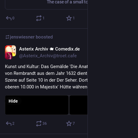
The case of a small town in Lithuania shows how funding earmarked for the protection of biodiversity is being used in ways that undermine this goal.
0
1
1
jenswiesner
boosted
Asterix Archiv 🐗 Comedix.de
Dec 8, 2022
@Asterix_Archiv@troet.cafe
Kunst und Kultur: Das Gemälde 'Die Anatomie des Dr. Tulp' 
von Rembrandt aus dem Jahr 1632 diente als Vorlage für die 
Szene auf Seite 10 in der Der Seher. Dort versammeln sich die 
oberen 10.000 in Majestix' Hütte während eines Gewitters.
Hide
2
36
7