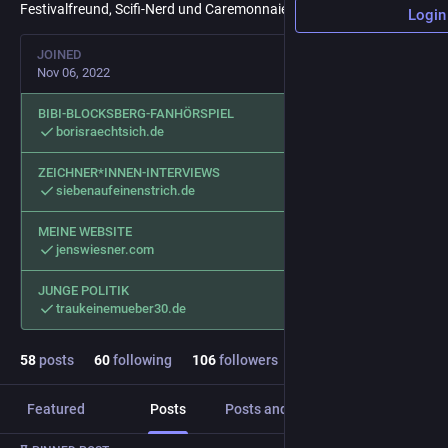
Festivalfreund, Scifi-Nerd und Caremonnaie-Bastler.
Login
JOINED
Nov 06, 2022
BIBI-BLOCKSBERG-FANHÖRSPIEL
borisraechtsich.de
ZEICHNER*INNEN-INTERVIEWS
siebenaufeinenstrich.de
MEINE WEBSITE
jenswiesner.com
JUNGE POLITIK
traukeinemueber30.de
58
posts
60
following
106
followers
Featured
Posts
Posts and replies
Media