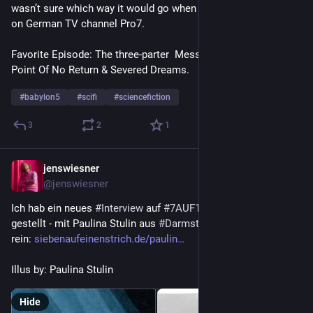
wasn’t sure which way it would go when I saw it first as a teen 
on German TV channel Pro7.
Favorite Episode: The three-parter  Messages From Earth, 
Point Of No Return & Severed Dreams. 
#
babylon5
#
scifi
#
sciencefiction
3
2
1
jenswiesner
Nov 18, 2022
@jenswiesner
Ich hab ein neues 
#
Interview
 auf 
#
7AUF1STRICH
 online 
gestellt - mit Paulina Stulin aus 
#
Darmstadt
. Lest doch mal 
rein: 
siebenaufeinenstrich.de/paulin
Illus by: Paulina Stulin
Hide