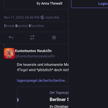
By
Anna Thewalt
Login
Nov 17, 2025, 04:46 PM
·
·
openvibe
1
boost
·
0
quotes
·
5
favorites
Kunterbuntes Neukölln
Nov 17, 2025
@kunterbuntesneukoelln
Die teuerste und inhumanste Massenunterkunft 
#
Tegel
 wird *plötzlich* doch nicht geschlossen.
tagesspiegel.de/berlin/berline
Der Tagesspiegel
·
Nov 17, 2025
Berliner Senat verfehlt eigenen Plan: Flughafen Tegel bleibt Notunterkunft für mehrere Hundert Geflüchtete
By
Christian Latz