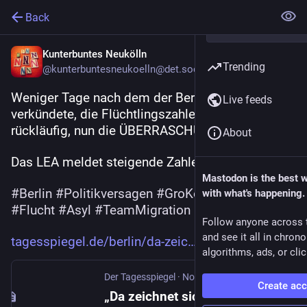
Back
Kunterbuntes Neukölln
Trending
@kunterbuntesneukoelln@det.social
Weniger Tage nach dem der Berliner Senat 
Live feeds
verkündete, die Flüchtlingszahlen seien dauerhaft 
rückläufig, nun die ÜBERRASCHUNG:
About
Das LEA meldet steigende Zahlen.
Mastodon is the best 
#
Berlin
#
Politikversagen
#
GroKoDesGrauens
with what's happening.
#
Flucht
#
Asyl
#
TeamMigration
Follow anyone across 
and see it all in chron
tagesspiegel.de/berlin/da-zeic
algorithms, ads, or clic
Der Tagesspiegel
·
Nov 16, 2025
Create ac
„Da zeichnet sich ein Trend ab“: Berlin registriert so viele ukrainische Geflüchtete wie seit zwei Jahren nicht mehr