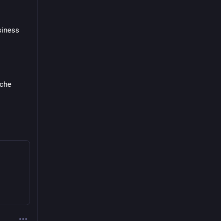
iness 
che 