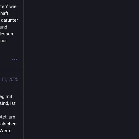
en“ wie 
aft 
darunter 
und 
dessen 
nur 
 11, 2025
eg mit 
nd, ist 
tet, um 
falschen 
Werte 