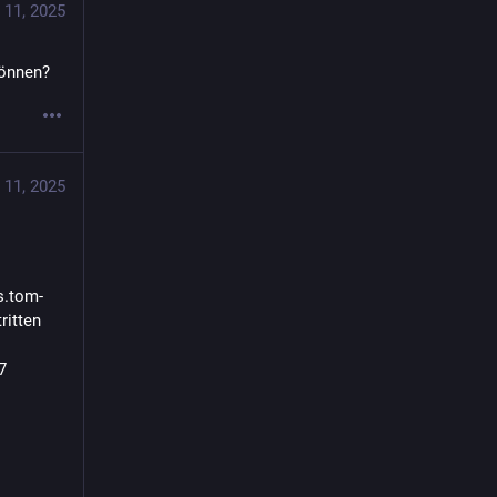
 11, 2025
können?
 11, 2025
s.tom-
itten 
7