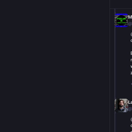
M
@
L
@