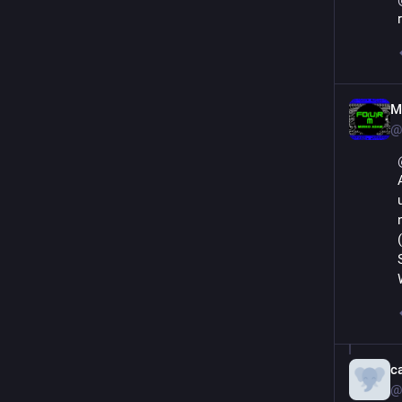
M
@
c
@