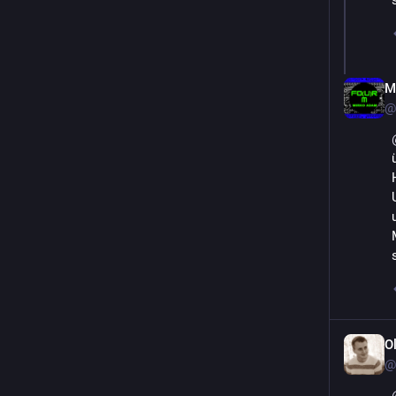
M
@
O
@