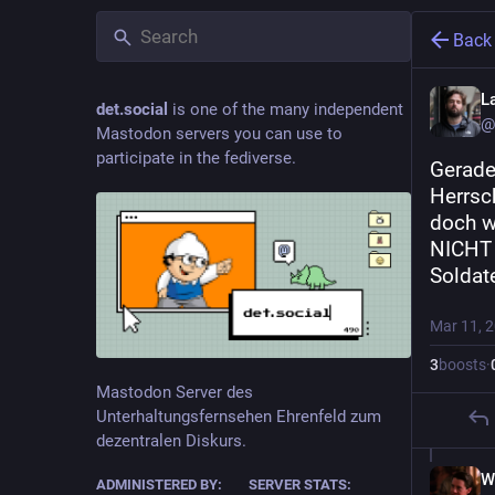
Back
L
det.social
is one of the many independent
@
Mastodon servers you can use to
participate in the fediverse.
Gerade 
Herrsc
doch w
NICHT 
Soldat
Mar 11, 
3
boosts
·
Mastodon Server des
Unterhaltungsfernsehen Ehrenfeld zum
dezentralen Diskurs.
W
ADMINISTERED BY:
SERVER STATS: