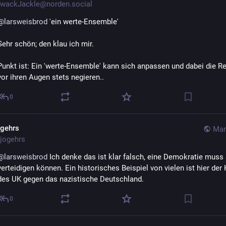
wackJackle@norden.social
@
larsweisbrod
 'ein werte-Ensemble'
Sehr schön; den klau ich mir. 
Punkt ist: Ein 'werte-Ensemble' kann sich anpassen und dabei die Rea
vor ihren Augen stets negieren..
0
ogehrs
Mar
jogehrs
@
larsweisbrod
 Ich denke das ist klar falsch, eine Demokratie muss 
verteidigen können. Ein historisches Beispiel von vielen ist hier der
des UK gegen das nazistische Deutschland.
0