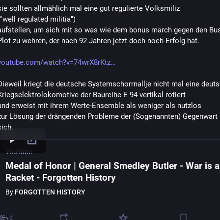
sie sollten allmählich mal eine gut regulierte Volksmiliz
("well regulated militia")
aufstellen, um sich mit so was wie dem bonus march gegen den Bus
Plot zu wehren, der nach 92 Jahren jetzt doch noch Erfolg hat.
youtube.com/watch?v=74wrX8rKtz
Dieweil kriegt die deutsche Systemschorrnallje nicht mal eine deuts
Kriegselektrolokomotive der Baureihe E 94 vertikal rotiert 
und erweist mit ihrem Werte-Ensemble als weniger als nutzlos 
zur Lösung der drängenden Probleme der (Sogenannten) Gegenwart
sich.
YouTube
Medal of Honor | General Smedley Butler - War is a
Racket - Forgotten History
By
FORGOTTEN HISTORY
0