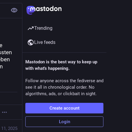
Trending
Live feeds
 
sten 
ben 
Mastodon is the best way to keep up
n 
with what's happening.
Follow anyone across the fediverse and
see it all in chronological order. No
algorithms, ads, or clickbait in sight.
Create account
Login
 11, 2025