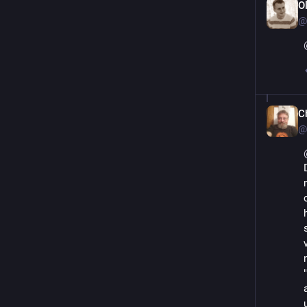
O
@
C
@