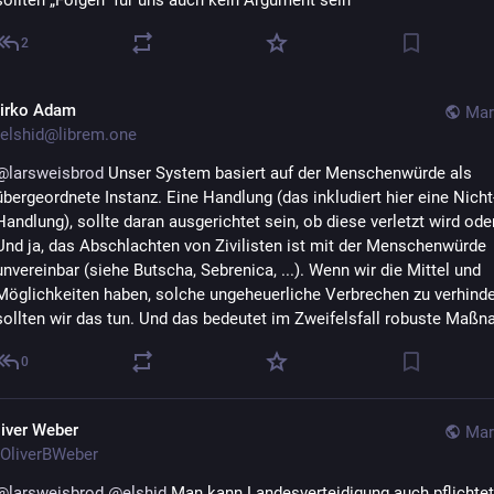
sollten „Folgen“ für uns auch kein Argument sein
2
irko Adam
Mar
elshid@librem.one
@
larsweisbrod
 Unser System basiert auf der Menschenwürde als 
übergeordnete Instanz. Eine Handlung (das inkludiert hier eine Nicht
Handlung), sollte daran ausgerichtet sein, ob diese verletzt wird oder 
Und ja, das Abschlachten von Zivilisten ist mit der Menschenwürde 
unvereinbar (siehe Butscha, Sebrenica, ...). Wenn wir die Mittel und 
Möglichkeiten haben, solche ungeheuerliche Verbrechen zu verhinder
sollten wir das tun. Und das bedeutet im Zweifelsfall robuste Maß
0
liver Weber
Mar
OliverBWeber
@
larsweisbrod
@
elshid
 Man kann Landesverteidigung auch pflichtet