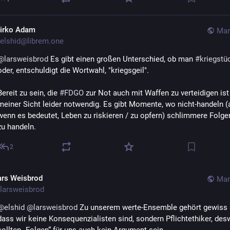
irko Adam
Mar
elshid@librem.one
@
larsweisbrod
 Es gibt einen großen Unterschied, ob man 
#
kriegstü
oder, entschuldigt die Wortwahl, "kriegsgeil".
Bereit zu sein, die 
#
FDGO
 zur Not auch mit Waffen zu verteidigen ist
meiner Sicht leider notwendig. Es gibt Momente, wo nicht-handeln (
wenn es bedeutet, Leben zu riskieren / zu opfern) schlimmere Folgen
zu handeln.
2
ars Weisbrod
Mar
larsweisbrod
@
elshid
@
larsweisbrod
 Zu unserem werte-Ensemble gehört gewiss a
dass wir keine Konsequenzialisten sind, sondern Pflichtethiker, des