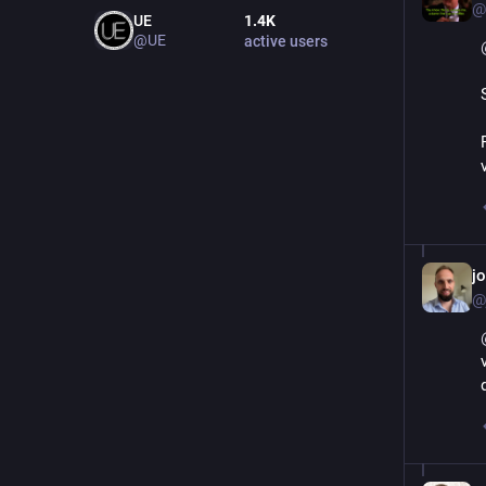
@
UE
1.4
K
@UE
active users
j
@