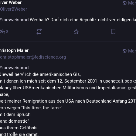
liver Weber
Mar
OliverBWeber
@
larsweisbrod
 Weshalb? Darf sich eine Republik nicht verteidigen 
0
hristoph Maier
Mar
christophmaier@fediscience.org
@
larsweisbrod
Dieweil nerv' ich die amerikanischen GIs, 
mit denen ich mich seit dem 12. September 2001 in usenet:alt.book
clancy über USAmerikanischen Militarismus und Imperialismus gestr
habe, 
seit meiner Remigration aus den USA nach Deutschland Anfang 201
von wegen "this time, the farce"
mit dem Spruch
"and domestic" 
aus ihrem Gelöbnis
und trolle sie damit, 