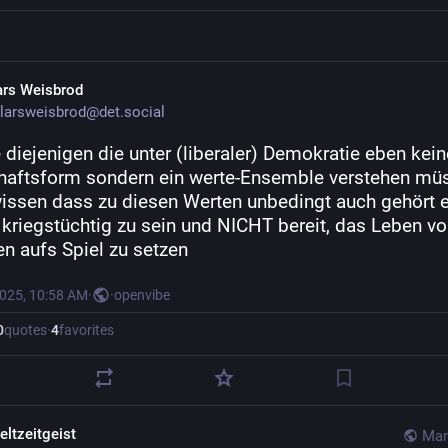
ars Weisbrod
larsweisbrod@det.social
diejenigen die unter (liberaler) Demokratie eben keine
haftsform sondern ein werte-Ensemble verstehen müs
issen dass zu diesen Werten unbedingt auch gehört e
kriegstüchtig zu sein und NICHT bereit, das Leben vo
en aufs Spiel zu setzen
2025, 10:58 AM
·
·
openvibe
0
quotes
·
4
favorites
eltzeitgeist
Mar