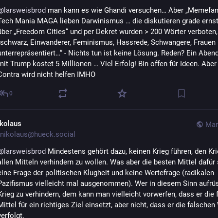
@
larsweisbrod
 man kann es wie Ghandi versuchen… Aber „Memefant
Tech Mania MAGA lieben Darwinismus … die diskutieren grade ernsth
über „Freedom Cities“ und per Dekret wurden > 200 Wörter verboten, 
„schwarz, Einwanderer, Feminismus, Hassrede, Schwangere, Frauen 
unterrepräsentiert…“ - Nichts tun ist keine Lösung. Reden? Ein Aben
mit Trump kostet 5 Millionen … Viel Erfolg! Bin offen für Ideen. Aber 
Contra wird nicht helfen IMHO
0
ikolaus
Mar
nikolaus@hueck.social
@
larsweisbrod
 Mindestens gehört dazu, keinen Krieg führen, den Kri
allen Mitteln verhindern zu wollen. Was aber die besten Mittel dafür si
eine Frage der politischen Klugheit und keine Wertefrage (radikalen 
Pazifismus vielleicht mal ausgenommen). Wer in diesem Sinn aufrüs
Krieg zu verhindern, dem kann man vielleicht vorwerfen, dass er die 
Mittel für ein richtiges Ziel einsetzt, aber nicht, dass er die falschen 
verfolgt.