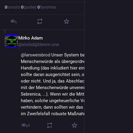
0
boosts
·
0
quotes
·
0
favorites
Mirko Adam
Mar 11, 2025
@elshid@librem.one
@
larsweisbrod
 Unser System basiert auf der 
Menschenwürde als übergeordnete Instanz. Eine 
Handlung (das inkludiert hier eine Nicht-Handlung), 
sollte daran ausgerichtet sein, ob diese verletzt wird 
oder nicht. Und ja, das Abschlachten von Zivilisten ist 
mit der Menschenwürde unvereinbar (siehe Butscha, 
Sebrenica, ...). Wenn wir die Mittel und Möglichkeiten 
haben, solche ungeheuerliche Verbrechen zu 
verhindern, dann sollten wir das tun. Und das bedeutet 
im Zweifelsfall robuste Maßnahmen.
0