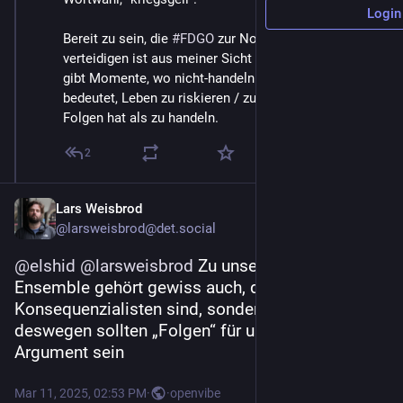
Login
Bereit zu sein, die 
#
FDGO
 zur Not auch mit Waffen zu 
verteidigen ist aus meiner Sicht leider notwendig. Es 
gibt Momente, wo nicht-handeln (auch wenn es 
bedeutet, Leben zu riskieren / zu opfern) schlimmere 
Folgen hat als zu handeln.
2
Lars Weisbrod
@larsweisbrod@det.social
@
elshid
@
larsweisbrod
 Zu unserem werte-
Ensemble gehört gewiss auch, dass wir keine 
Konsequenzialisten sind, sondern Pflichtethiker, 
deswegen sollten „Folgen“ für uns auch kein 
Argument sein
Mar 11, 2025, 02:53 PM
·
·
openvibe