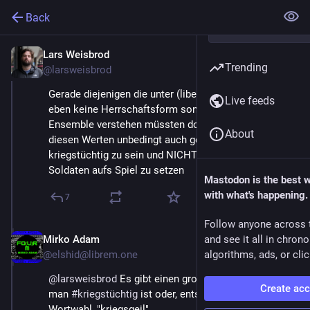
Back
Lars Weisbrod
Mar 11, 2025
Trending
@larsweisbrod
Gerade diejenigen die unter (liberaler) Demokratie 
Live feeds
eben keine Herrschaftsform sondern ein werte-
Ensemble verstehen müssten doch wissen dass zu 
About
diesen Werten unbedingt auch gehört eben NICHT 
kriegstüchtig zu sein und NICHT bereit, das Leben von 
Soldaten aufs Spiel zu setzen
Mastodon is the best 
with what's happening.
7
Follow anyone across 
Mirko Adam
and see it all in chron
Mar 11, 2025
@elshid@librem.one
algorithms, ads, or clic
@
larsweisbrod
 Es gibt einen großen Unterschied, ob 
Create ac
man 
#
kriegstüchtig
 ist oder, entschuldigt die 
Wortwahl, "kriegsgeil".