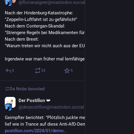
@florianaigner@mastodon.social
Nach der Hindenburg-Katastrophe: 
"Zeppelin-Luftfahrt ist zu gefährlich!"
Nach dem Contergan-Skandal:
"Strengere Regeln bei Medikamenten für Schwangere!"
Nach dem Brexit:
"Warum treten wir nicht auch aus der EU aus?"
Irgendwie war man früher mal lernfähiger.
5
25
5
Da Nobs
boosted
Der Postillon 📯
Jan 23, 2024
@derpostillon@mastodon.social
Geimpfter berichtet: "Plötzlich juckte mein Oberarm und ich 
lief wie in Trance auf diese Anti-AfD-Demo" 
der-
postillon.com/2024/01/demo