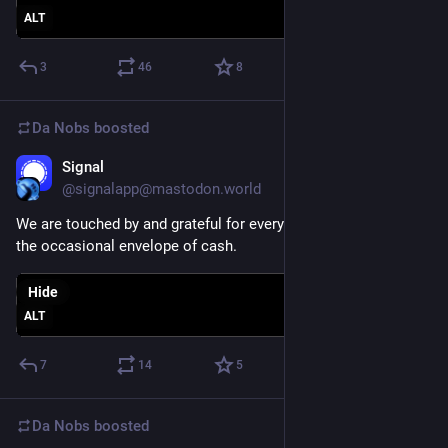
ALT
3
46
8
Da Nobs
boosted
Signal
Dec 20, 2023
@signalapp@mastodon.world
We are touched by and grateful for every donation, including 
the occasional envelope of cash.
Hide
ALT
7
14
5
Da Nobs
boosted