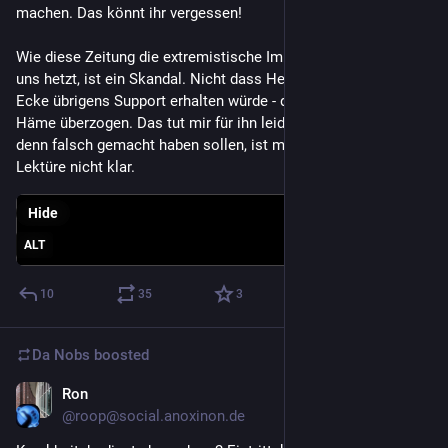
machen. Das könnt ihr vergessen!
Wie diese Zeitung die extremistische Impfgegner-Meute auf 
uns hetzt, ist ein Skandal. Nicht dass Herr Hehlgans aus der 
Ecke übrigens Support erhalten würde - dort wird er jetzt mit 
Häme überzogen. Das tut mir für ihn leid. Was wir konkret 
denn falsch gemacht haben sollen, ist mir auch nach der 
Lektüre nicht klar.
Hide
ALT
10
35
3
Da Nobs
boosted
Ron
Mar 27, 2024
*
@roop@social.anoxinon.de