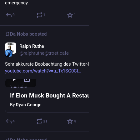
emergency.
9
1
1
Da Nobs
boosted
Ralph Ruthe
Aug 15, 2024
@ralphruthe@troet.cafe
Sehr akkurate Beobachtung des Twitter-Downfalls:
youtube.com/watch?v=u_Tx1SG0Cl
YouTube
If Elon Musk Bought A Restaurant
By
Ryan George
4
31
4