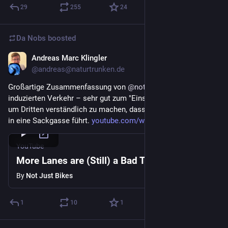
29
255
24
Da Nobs
boosted
Andreas Marc Klingler
Feb 4, 2024
@andreas@naturtrunken.de
Großartige Zusammenfassung von 
@
notjustbikes
 über 
induzierten Verkehr – sehr gut zum "Einstieg" geeignet oder 
um Dritten verständlich zu machen, dass einseitige Mobilität 
in eine Sackgasse führt. 
youtube.com/watch?v=CHZwOAIect
YouTube
More Lanes are (Still) a Bad Thing
By
Not Just Bikes
1
10
1