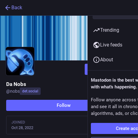
Back
Trending
Live feeds
About
Follow
Mastodon is the best 
Da Nobs
with what's happening.
@
nobs
det.social
Follow anyone across 
Follow
and see it all in chron
algorithms, ads, or clic
JOINED
Oct 28, 2022
Create ac