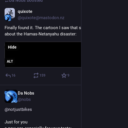
Da Nobs
boosted
quixote
May 3, 2024
@quixote@mastodon.nz
Finally found it. The cartoon I saw that summarizes my feeling 
about the Hamas-Netanyahu disaster:
Hide
ALT
16
159
9
Da Nobs
Apr 24, 2024
*
@nobs
@
notjustbikes
Just for you