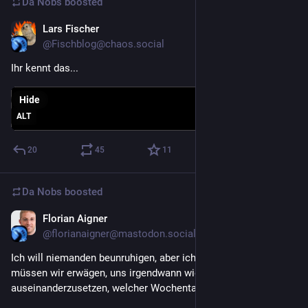
Da Nobs
boosted
Lars Fischer
Jan 3, 2024
@Fischblog@chaos.social
Ihr kennt das...
Hide
ALT
20
45
11
Da Nobs
boosted
Florian Aigner
Dec 28, 2023
@florianaigner@mastodon.social
Ich will niemanden beunruhigen, aber ich fürchte, langsam 
müssen wir erwägen, uns irgendwann wieder mit der Frage 
auseinanderzusetzen, welcher Wochentag gerade ist.