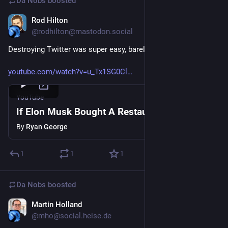
Da Nobs
boosted
Rod Hilton
Aug 14, 2024
@rodhilton@mastodon.social
Destroying Twitter was super easy, barely an inconvenience
youtube.com/watch?v=u_Tx1SG0Cl
YouTube
If Elon Musk Bought A Restaurant
By
Ryan George
1
1
1
Da Nobs
boosted
Martin Holland
Aug 14, 2024
@mho@social.heise.de