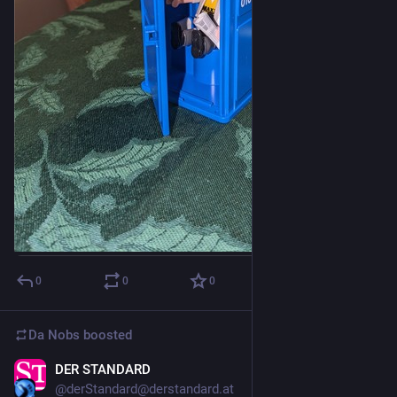
0
0
0
Da Nobs
boosted
DER STANDARD
Dec 24, 2023
@derStandard@derstandard.at