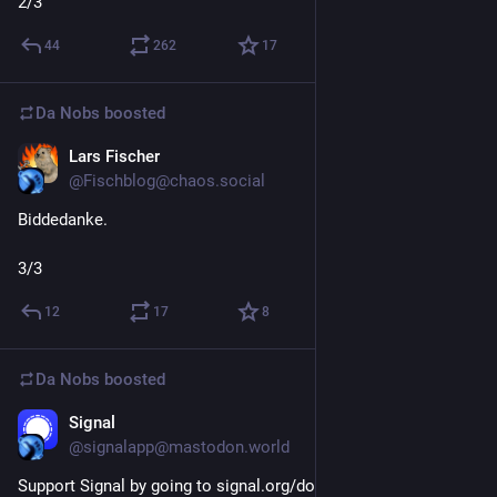
2/3
44
262
17
Da Nobs
boosted
Lars Fischer
Dec 4, 2023
@Fischblog@chaos.social
Biddedanke. 
3/3
12
17
8
Da Nobs
boosted
Signal
Nov 29, 2023
@signalapp@mastodon.world
Support Signal by going to signal.org/donate. You can give 