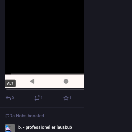
ALT
0
1
1
Da Nobs
boosted
b. - professioneller lausbub
Jun 9, 2024