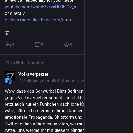
a new car, especially for your taste:
youtube.com/watch?v=vxN00bICv_o
or directly
g-class.mercedes-benz.com/en/h
🤣
0
0
0
Da Nobs
boosted
Volksverpetzer
Mar 31, 2024
@Volksverpetzer@digitalcourage.social
Wow, dass das Schwurbel-Blatt Berliner Zeitung ein Hit-Piece 
gegen Volksverpetzer schreibt, ich fühle mich geehrt. Wenn 
jetzt auch nur ein Fünkchen sachliche Kritik dabei gewesen 
wäre, hätte ich es ernst nehmen können. Aber es ist nur pure 
emotionale Propaganda. Shitstorm und Drohungen drüber auf 
Twitter gehen schon massiv los, wo man uns extra verlinkt 
hatte. Uns werdet ihr mit diesem blinden Hass nicht mundtot 