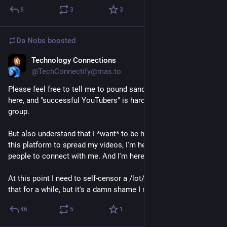
6
3
3
Da Nobs
boosted
Technology Connections
Nov 18, 2023
@TechConnectify@mas.to
Please feel free to tell me to pound sand. I don't need to be 
here, and "successful YouTubers" is hardly a marginalized 
group.
But also understand that I *want* to be here. I'm not leveraging 
this platform to spread my videos, I'm here to offer a way for 
people to connect with me. And I'm here to have fun.
At this point I need to self-censor a /lot/ to keep it fun. I'll try 
that for a while, but it's a damn shame I need to do it.
46
5
1