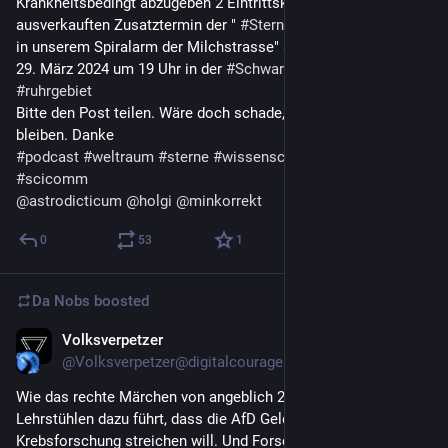
Krankheitsbedingt abzugeben 2 Eintrittskarten für den 
ausverkauften Zusatztermin der " 
#
Sternengeschichten
 - Live 
in unserem Spiralarm der Milchstrasse" am 
#
Karfreitag
 den 
29. März 2024 um 19 Uhr in der 
#
Schwarzkaue
 in 
#
Herten
#
ruhrgebiet
Bitte den Post teilen. Wäre doch schade, wenn die Plätze leer 
bleiben. Danke
#
podcast
#
weltraum
#
sterne
#
wissenschaftskommunikation
#
scicomm
@
astrodicticum
@
holgi
@
minkorrekt
0
53
1
Da Nobs
boosted
Volksverpetzer
Mar 14, 2024
*
@Volksverpetzer@digitalcourage.social
Wie das rechte Märchen von angeblich 200 Gender-
Lehrstühlen dazu führt, dass die AfD Gelder für die 
Krebsforschung streichen will. Und Forschung gegen Rheuma, 