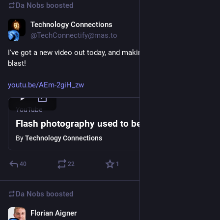
Da Nobs
boosted
Technology Connections
Feb 2, 2024
@TechConnectify@mas.to
I've got a new video out today, and making it it was truly a 
blast!
youtu.be/AEm-2giH_zw
YouTube
Flash photography used to be pretty wild
By
Technology Connections
40
22
1
Da Nobs
boosted
Florian Aigner
Jan 23, 2024