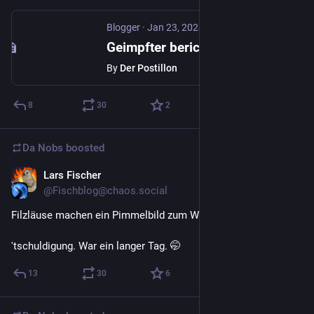
Blogger
·
Jan 23, 2024
Geimpfter berichtet: "Plötzlich juckte mein Oberarm und ich lief wie in Trance auf diese Anti-AfD-Demo"
By
Der Postillon
8
30
2
Da Nobs
boosted
Lars Fischer
Jan 17, 2024
@Fischblog@chaos.social
Filzläuse machen ein Pimmelbild zum Wimmelbild.
'tschuldigung. War ein langer Tag. 🤭
13
30
6