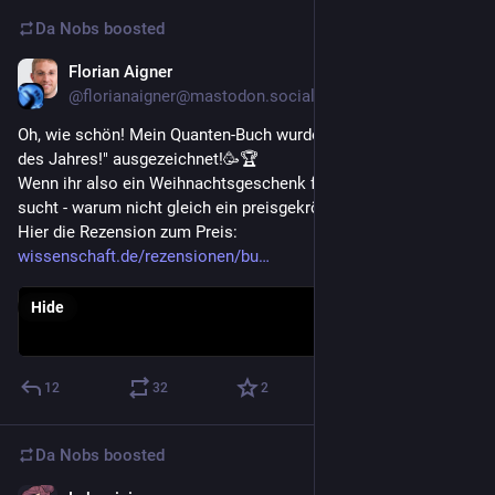
Da Nobs
boosted
Florian Aigner
Nov 17, 2023
@florianaigner@mastodon.social
Oh, wie schön! Mein Quanten-Buch wurde als "Wissensbuch 
des Jahres!" ausgezeichnet!🥳🏆
Wenn ihr also ein Weihnachtsgeschenk für Wissenschaftsfans 
sucht - warum nicht gleich ein preisgekröntes? 
Hier die Rezension zum Preis: 
wissenschaft.de/rezensionen/bu
Hide
12
32
2
Da Nobs
boosted