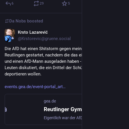
6
29
5
Da Nobs
boosted
Krsto Lazarević
Feb 6, 2024
@Krstorevic@gruene.social
Die AfD hat einen Shitstorm gegen meine alte Schule in 
Reutlingen gestartet, nachdem die das einzig richtige getan 
und einen AfD-Mann ausgeladen haben - weil man nicht mit 
Leuten diskutiert, die ein Drittel der Schülerinnen und Schüler 
deportieren wollen.
events.gea.de/event-portal_art
gea.de
Reutlinger Gymnasium lädt AfD-Politiker aus - Events - Reutlinger General-Anzeiger - GEA Event-Portal
Eigentlich war der AfD-Bundestagsabgeordnete Dirk Spaniel zu einer Diskussionsrunde von Oberstufen-Schülern am Johannes-Kepler-Gymnasium eingeladen. ...