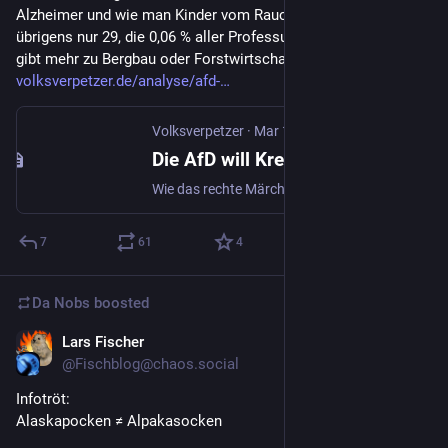
Alzheimer und wie man Kinder vom Rauchen abhält. Es sind 
übrigens nur 29, die 0,06 % aller Professuren ausmachen. Es 
gibt mehr zu Bergbau oder Forstwirtschaft. 
volksverpetzer.de/analyse/afd-
Volksverpetzer
·
Mar 14, 2024
Die AfD will Krebsforschung stoppen, weil sie gegen “Gender” ist. Wirklich
Wie das rechte Märchen von angeblich 200 Gender-Lehrstühlen dazu führt, dass die AfD Gelder für die Krebsforschung streichen will. Und Forschung gegen Rheuma, Alzheimer und wie man Kinder vom Rauchen abhält. Es sind übrigens nur 29, die 0,06 % aller Professuren ausmachen. Es gibt mehr zu Bergbau oder Forstwirtschaft.
7
61
4
Da Nobs
boosted
Lars Fischer
Feb 21, 2024
@Fischblog@chaos.social
Infotröt:
Alaskapocken ≠ Alpakasocken