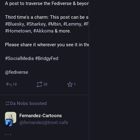
A post to traverse the Fediverse & beyond 
Third time's a charm: This post can be seen with 
#
Mastodon
, 
#
Bluesky
, 
#
Sharkey
, 
#
Mbin
, 
#
Lemmy
, 
#
Friendica
, 
#
Hubzilla
, 
#
Hometown
, 
#
Akkoma
 & more. 
Please share it wherever you see it in the 
#
Fediverse
#
SocialMedia
#
BridgyFed
@
fediverse
18
38
1
Da Nobs
boosted
Fernandez-Cartoons
Aug 13, 2024
@fernandez@troet.cafe
. . .