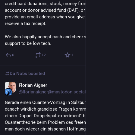
credit card donations, stock, money from a charitable giving 
account or donor advised fund (DAF), or cryptocurrency. If you 
provide an email address when you give (optional!), you’ll 
receive a tax receipt.
We also happily accept cash and checks if you want your 
support to be low tech.
6
12
1
Da Nobs
boosted
Florian Aigner
Nov 21, 2023
@florianaigner@mastodon.social
Gerade einen Quanten-Vortrag in Salzburg gehalten. Wenn 
danach wirklich grandiose Fragen kommen, von "was wäre bei 
einem Doppel-Doppelspaltexperiment" bis zu "hilft 
Quantentheorie beim Problem des freien Willens", dann hat 
man doch wieder ein bisschen Hoffnung für die Menschheit.