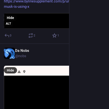
https://www.bylinesupplement.com/p/unmusked-how-elon-
musk-is-using-x
Hide
ALT
0
2
1
Da Nobs
Jun 23, 2024
@nobs
Hide