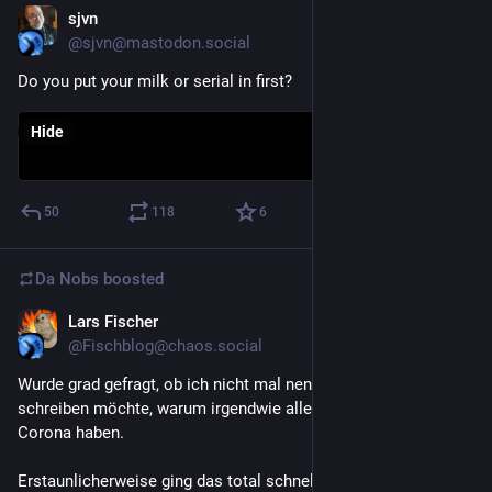
sjvn
Dec 8, 2023
@sjvn@mastodon.social
Do you put your milk or serial in first?
Hide
50
118
6
Da Nobs
boosted
Lars Fischer
Dec 4, 2023
@Fischblog@chaos.social
Wurde grad gefragt, ob ich nicht mal nen Artikel darüber 
schreiben möchte, warum irgendwie alle krank sind und 
Corona haben.
Erstaunlicherweise ging das total schnell: