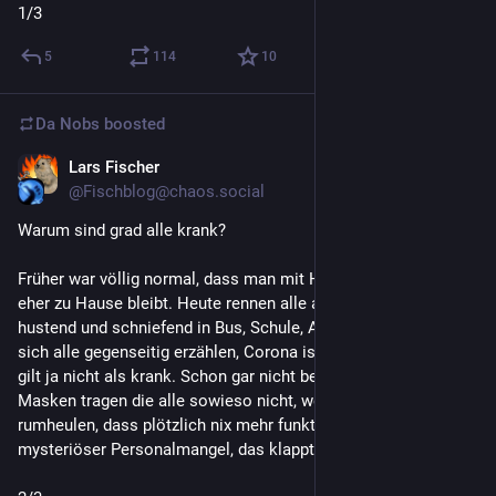
1/3
5
114
10
Da Nobs
boosted
Lars Fischer
Dec 4, 2023
@Fischblog@chaos.social
Warum sind grad alle krank?
Früher war völlig normal, dass man mit Husten und Schnupfen 
eher zu Hause bleibt. Heute rennen alle auf Teufel komm raus 
hustend und schniefend in Bus, Schule, Arbeitsplatz rum, weil 
sich alle gegenseitig erzählen, Corona ist vorbei und Erkältung 
gilt ja nicht als krank. Schon gar nicht bei Kindern. Und 
Masken tragen die alle sowieso nicht, weil Freiheit. Aber 
rumheulen, dass plötzlich nix mehr funktioniert weil 
mysteriöser Personalmangel, das klappt noch super.