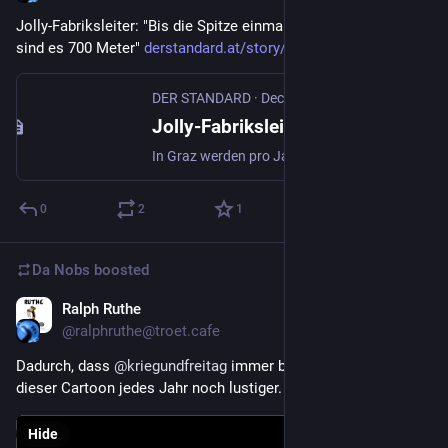
Jolly-Fabriksleiter: "Bis die Spitze einmal abgeschrieben ist, 
sind es 700 Meter" 
derstandard.at/story/300000020
DER STANDARD
·
Dec 24, 2023
Jolly-Fabriksleiter: "Bis die Spitze einmal abgeschrieben ist, sind es 700 Meter"
In Graz werden pro Jahr 40 Millionen Buntstifte produziert. Wie auch in der Mode, gibt es bei Stiften Farbtrends. Das meistverkaufte Produkt: kirschrot
0
2
1
Da Nobs
boosted
Ralph Ruthe
Dec 20, 2023
@ralphruthe@troet.cafe
Dadurch, dass 
@
kriegundfreitag
 immer bekannter wird, wird 
dieser Cartoon jedes Jahr noch lustiger.
Hide