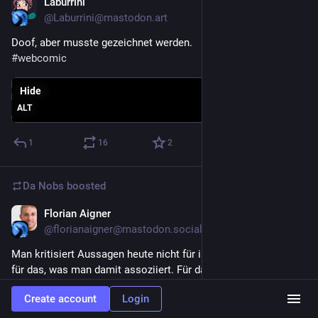
Laburrini
Nov 13, 2023
@Laburrini@mastodon.art
Doof, aber musste gezeichnet werden.
#
webcomic
Hide
ALT
1
16
2
Da Nobs
boosted
Florian Aigner
Nov 12, 2023
@florianaigner@mastodon.social
Man kritisiert Aussagen heute nicht für ihren Inhalt, sondern 
für das, was man damit assoziiert. Für das, von dem man 
annimmt, dass der Gegner es unausgesprochen auch noch 
Create account
Login
fordert.
Und irgendwann ist man dann bei "ich bin gegen die NATO, 