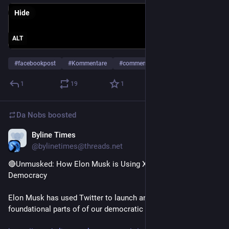
Hide
ALT
#
facebookpost
#
Kommentare
#
comments
…and 4 more
1
19
1
Da Nobs
boosted
Byline Times
Aug 11, 2024
@bylinetimes@threads.net
🔴Unmusked: How Elon Musk is Using X to Poison our 
Democracy
Elon Musk has used Twitter to launch an assault on the most 
foundational parts of of our democratic systems