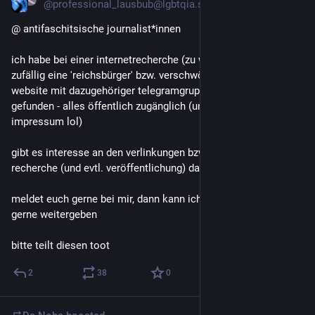
@professional_lausbub@lgbtqia.space
@ antifaschitsische journalist*innen 
ich habe bei einer internetrecherche (zu was völlig anderm) 
zufällig eine 'reichsbürger' bzw. verschwörungsideologie-
website mit dazugehöriger telegramgruppe und shop  
gefunden - alles öffentlich zugänglich (und teilweise ohne 
impressum lol) 
gibt es interesse an den verlinkungen bzw. an der weiterem 
recherche (und evtl. veröffentlichung) dazu? 
meldet euch gerne bei mir, dann kann ich die verlinkungen 
gerne weitergeben
bitte teilt diesen toot
2
38
0