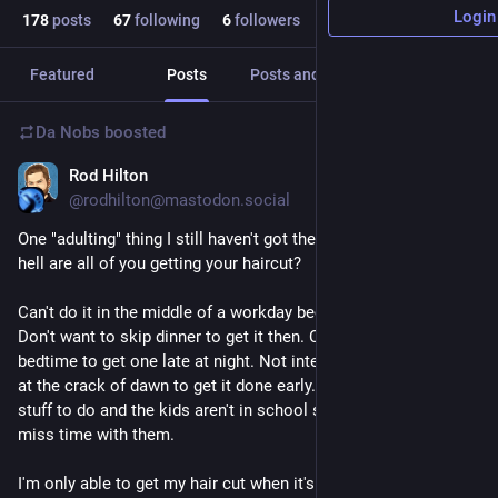
Login
178
posts
67
following
6
followers
Featured
Posts
Posts and replies
Media
Da Nobs
boosted
Rod Hilton
Aug 28, 2024
@rodhilton@mastodon.social
One "adulting" thing I still haven't got the hang of: when the 
hell are all of you getting your haircut?
Can't do it in the middle of a workday because I'm working. 
Don't want to skip dinner to get it then. Can't miss kid's 
bedtime to get one late at night. Not interested in waking up 
at the crack of dawn to get it done early. Weekends too full of 
stuff to do and the kids aren't in school so I don't want to 
miss time with them.
I'm only able to get my hair cut when it's basically an 