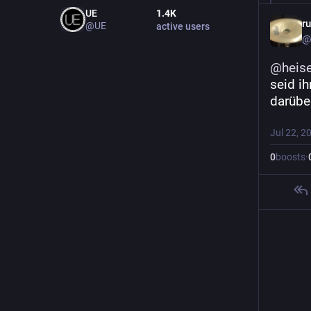
UE
1.4
K
r
@UE
active users
@
@
heis
seid i
darüber
Jul 22, 2
0
boosts
·