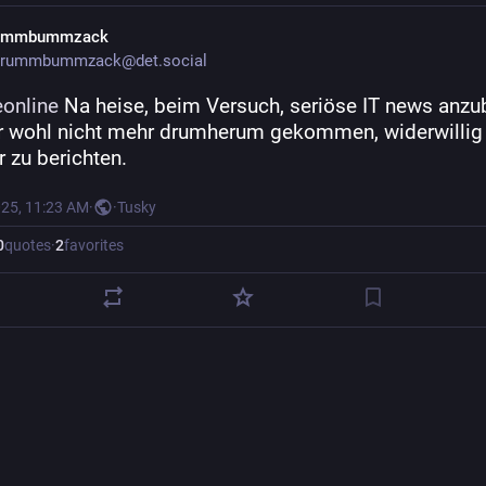
ummbummzack
rummbummzack@det.social
eonline
 Na heise, beim Versuch, seriöse IT news anzub
hr wohl nicht mehr drumherum gekommen, widerwillig 
 zu berichten.
025, 11:23 AM
·
·
Tusky
0
quotes
·
2
favorites