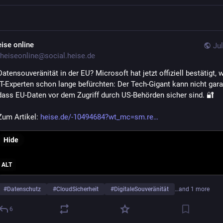
eise online
Jul
heiseonline@social.heise.de
Datensouveränität in der EU? Microsoft hat jetzt offiziell bestätigt, w
IT-Experten schon lange befürchten: Der Tech-Gigant kann nicht garan
dass EU-Daten vor dem Zugriff durch US-Behörden sicher sind. 🔐
Zum Artikel: 
heise.de/-10494684?wt_mc=sm.re
Hide
ALT
#
Datenschutz
#
CloudSicherheit
#
DigitaleSouveränität
…and 1 more
6