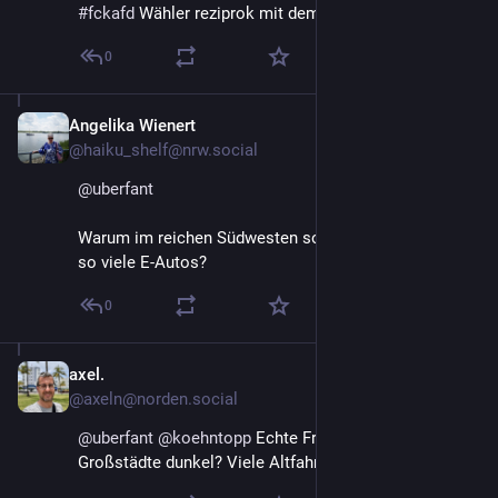
#
fckafd
 Wähler reziprok mit dem 
#
BEV
 Anteil.
0
Angelika Wienert
May 2
*
@haiku_shelf@nrw.social
@
uberfant
Warum im reichen Südwesten soviel Grau = gar nicht 
so viele E-Autos?
0
axel.
May 2
@axeln@norden.social
@
uberfant
@
koehntopp
 Echte Frage: warum sind die 
Großstädte dunkel? Viele Altfahrzeuge?