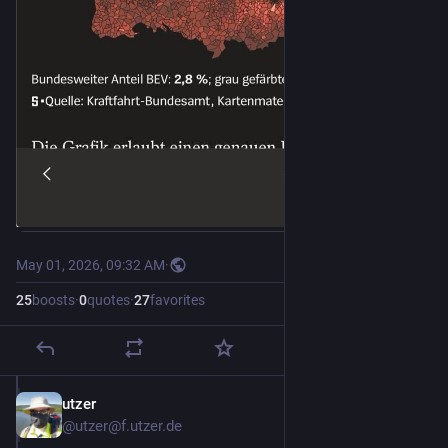
May 01, 2026, 09:32 AM
·
25
boosts
·
0
quotes
·
27
favorites
utzer
May 1
@utzer@f.utzer.de