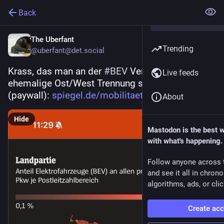
Back
The Uberfant
Trending
@uberfant@det.social
Krass, das man an der 
#
BEV
 Verteilung die 
Live feeds
ehemalige Ost/West Trennung sieht. Quelle 
(paywall): 
spiegel.de/mobilitaet/auto/ele
About
Hide
Mastodon is the best 
with what's happening.
Follow anyone across 
and see it all in chron
algorithms, ads, or clic
Create ac