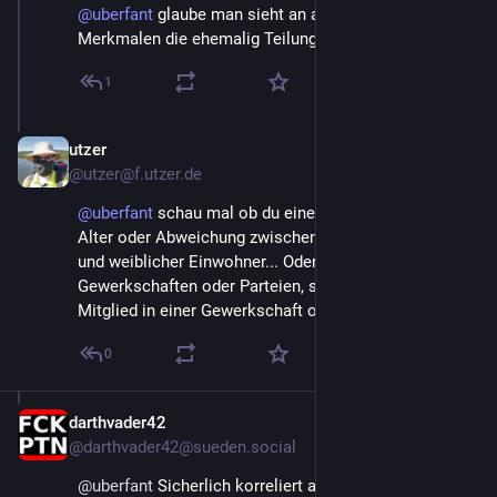
@
uberfant
glaube man sieht an allerlei statistischen
Merkmalen die ehemalig Teilungslinie.
1
utzer
May 1
@utzer@f.utzer.de
@
uberfant
schau mal ob du eine Karte findest mit
Alter oder Abweichung zwischen Anzahl männlicher
und weiblicher Einwohner... Oder Organisationsgrad in
Gewerkschaften oder Parteien, sprich wieviel % sind
Mitglied in einer Gewerkschaft oder Partei.
0
darthvader42
May 2
@darthvader42@sueden.social
@
uberfant
 Sicherlich korreliert auch der Anteil der 